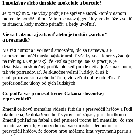
Impulzívny alebo tím skôr upokojuje a burcuje?
Je to taký mix, ale vždy použije tie správne slová, ktoré v danom
momente pomôžu tímu. V tom je naozaj geniálny, že dokáže vycítiť
tú situáciu, kedy možno pritlačiť a kedy uvoľniť.
Vie sa Calzona aj zabaviť alebo je to skôr „suchár“
a pragmatik?
Má rád humor a uvoľnenú atmosféru, rád sa usmieva, ale
samozrejme hráči musia najskôr urobiť všetky veci, ktoré vyžaduje
na tréningu. On je taký, že keď sa pracuje, tak sa pracuje, je
detailista a neskutočný profík, ale keď prejde deň a je čas na srandu,
tak vie posrandovať. Je skutočne veľmi ľudský, či už k
spolupracovníkom alebo hráčom, vie veľmi dobre oddeľovať
profesionálne úlohy od tých ľudských.
Čo podľa vás priniesol tréner Calzona slovenskej
reprezentácii?
Zmenil celkovú mentalitu videnia futbalu a presvedčil hráčov a ľudí
okolo seba, že dokážeme hrať vyrovnané zápasy proti hocikomu.
Zmenil pohľad na futbal a tiež priniesol trochu inú mentalitu, čo sme
tu doteraz nemali, v tom vidím najväčší rozdiel. Jednoducho
presvedčil hráčov, že dobrou hrou môžeme hrať vyrovnanú partiu s