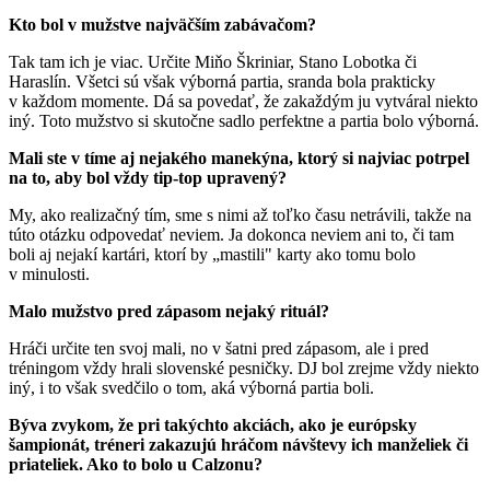
Kto bol v mužstve najväčším zabávačom?
Tak tam ich je viac. Určite Miňo Škriniar, Stano Lobotka či
Haraslín. Všetci sú však výborná partia, sranda bola prakticky
v každom momente. Dá sa povedať, že zakaždým ju vytváral niekto
iný. Toto mužstvo si skutočne sadlo perfektne a partia bolo výborná.
Mali ste v tíme aj nejakého manekýna, ktorý si najviac potrpel
na to, aby bol vždy tip-top upravený?
My, ako realizačný tím, sme s nimi až toľko času netrávili, takže na
túto otázku odpovedať neviem. Ja dokonca neviem ani to, či tam
boli aj nejakí kartári, ktorí by „mastili" karty ako tomu bolo
v minulosti.
Malo mužstvo pred zápasom nejaký rituál?
Hráči určite ten svoj mali, no v šatni pred zápasom, ale i pred
tréningom vždy hrali slovenské pesničky. DJ bol zrejme vždy niekto
iný, i to však svedčilo o tom, aká výborná partia boli.
Býva zvykom, že pri takýchto akciách, ako je európsky
šampionát, tréneri zakazujú hráčom návštevy ich manželiek či
priateliek. Ako to bolo u Calzonu?