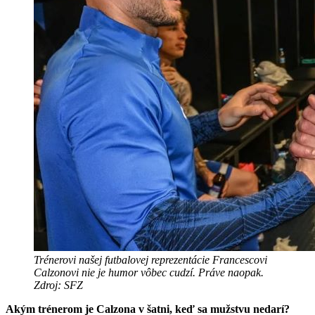
Trénerovi našej futbalovej reprezentácie Francescovi
Calzonovi nie je humor vôbec cudzí. Práve naopak.
Zdroj: SFZ
Akým trénerom je Calzona v šatni, keď sa mužstvu nedarí?