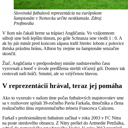
Slovenská futbalová reprezentácia na európskom
šampionáte v Nemecku určite nesklamala
.
Zdroj:
Profimedia
V ňom nás čakali herne sa trápiaci Angličania. Vo vzájomnom
súboji sme boli lepším tímom, po góle Schranza sme viedli 1 : 0. A
ak by pár minút pred koncom zápasu trafil Strelec lobom z polovice
ihriska prázdnu bránu, Albion by zrejme na šampionáte senzačne
skončil.
Žiaľ, Angličania v predposlednej minúte nadstaveného času
vyrovnali a hneď v úvode predĺženia strelili víťazný gól. Domov tak
cestovali naši hráči. Smutní, ale so vztýčenou hlavou.
V reprezentácii hrával, teraz jej pomáha
Ako to vyzeralo v našom tíme počas futbalových majstrovstiev sme
sa v rozhovore spýtali 39-ročného Pavla Farkaša, tlmočníka a člena
realizačného tímu reprezentačného trénera Francesca Calzonu.
Farkaš s profesionálnym futbalom začínal v roku 2003 v FC Nitra
na poste stredového obrancu. Z Nitry prešiel do Artmedie Petržalka,