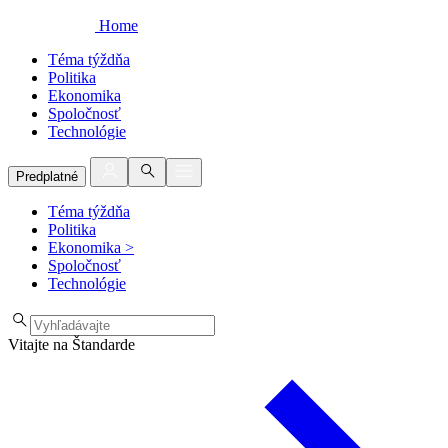
Home
Téma týždňa
Politika
Ekonomika
Spoločnosť
Technológie
Predplatné
Téma týždňa
Politika
Ekonomika
>
Spoločnosť
Technológie
Vitajte na Štandarde