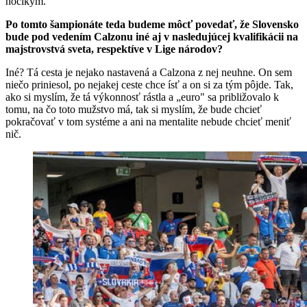
hocikým.
Po tomto šampionáte teda budeme môcť povedať, že Slovensko
bude pod vedením Calzonu iné aj v nasledujúcej kvalifikácii na
majstrovstvá sveta, respektíve v Lige národov?
Iné? Tá cesta je nejako nastavená a Calzona z nej neuhne. On sem
niečo priniesol, po nejakej ceste chce ísť a on si za tým pôjde. Tak,
ako si myslím, že tá výkonnosť rástla a „euro" sa približovalo k
tomu, na čo toto mužstvo má, tak si myslím, že bude chcieť
pokračovať v tom systéme a ani na mentalite nebude chcieť meniť
nič.