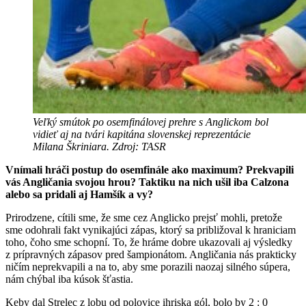
Veľký smútok po osemfinálovej prehre s Anglickom bol
vidieť aj na tvári kapitána slovenskej reprezentácie
Milana Škriniara. Zdroj: TASR
Vnímali hráči postup do osemfinále ako maximum? Prekvapili
vás Angličania svojou hrou? Taktiku na nich ušil iba Calzona
alebo sa pridali aj Hamšík a vy?
Prirodzene, cítili sme, že sme cez Anglicko prejsť mohli, pretože
sme odohrali fakt vynikajúci zápas, ktorý sa približoval k hraniciam
toho, čoho sme schopní. To, že hráme dobre ukazovali aj výsledky
z prípravných zápasov pred šampionátom. Angličania nás prakticky
ničím neprekvapili a na to, aby sme porazili naozaj silného súpera,
nám chýbal iba kúsok šťastia.
Keby dal Strelec z lobu od polovice ihriska gól, bolo by 2 : 0