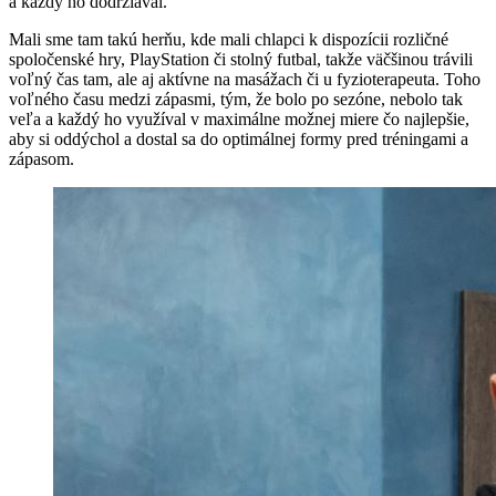
a každý ho dodržiaval.
Mali sme tam takú herňu, kde mali chlapci k dispozícii rozličné
spoločenské hry, PlayStation či stolný futbal, takže väčšinou trávili
voľný čas tam, ale aj aktívne na masážach či u fyzioterapeuta. Toho
voľného času medzi zápasmi, tým, že bolo po sezóne, nebolo tak
veľa a každý ho využíval v maximálne možnej miere čo najlepšie,
aby si oddýchol a dostal sa do optimálnej formy pred tréningami a
zápasom.