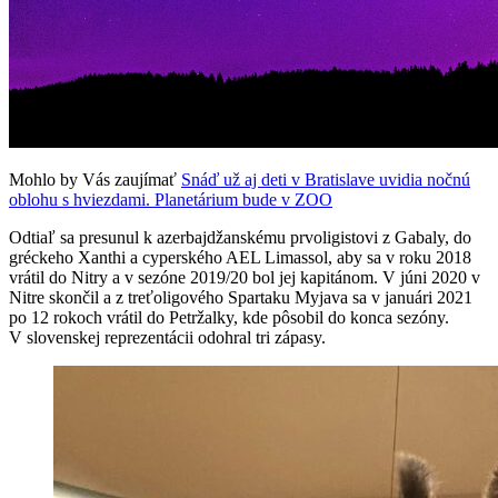
Mohlo by Vás zaujímať
Snáď už aj deti v Bratislave uvidia nočnú
oblohu s hviezdami. Planetárium bude v ZOO
Odtiaľ sa presunul k azerbajdžanskému prvoligistovi z Gabaly, do
gréckeho Xanthi a cyperského AEL Limassol, aby sa v roku 2018
vrátil do Nitry a v sezóne 2019/20 bol jej kapitánom. V júni 2020 v
Nitre skončil a z treťoligového Spartaku Myjava sa v januári 2021
po 12 rokoch vrátil do Petržalky, kde pôsobil do konca sezóny.
V slovenskej reprezentácii odohral tri zápasy.