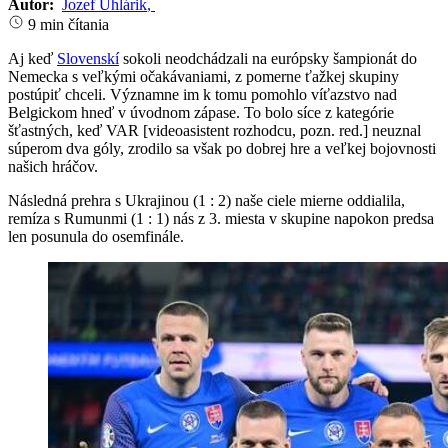
Autor:
Jozef Uhlárik
,
9 min čítania
Aj keď
Slovenskí
sokoli neodchádzali na európsky šampionát do
Nemecka s veľkými očakávaniami, z pomerne ťažkej skupiny
postúpiť chceli. Významne im k tomu pomohlo víťazstvo nad
Belgickom hneď v úvodnom zápase. To bolo síce z kategórie
šťastných, keď VAR [videoasistent rozhodcu, pozn. red.] neuznal
súperom dva góly, zrodilo sa však po dobrej hre a veľkej bojovnosti
našich hráčov.
Následná prehra s Ukrajinou (1 : 2) naše ciele mierne oddialila,
remíza s Rumunmi (1 : 1) nás z 3. miesta v skupine napokon predsa
len posunula do osemfinále.