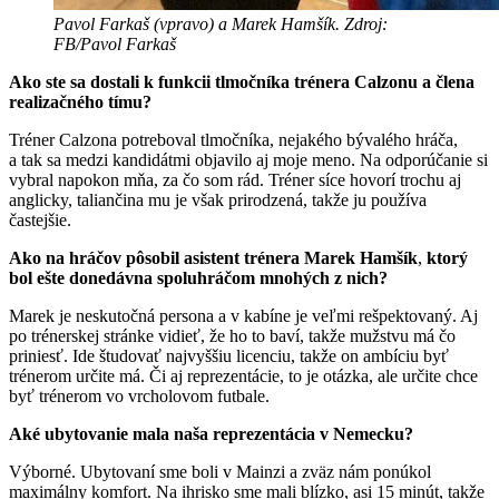
Pavol Farkaš (vpravo) a Marek Hamšík. Zdroj:
FB/Pavol Farkaš
Ako ste sa dostali k funkcii tlmočníka trénera Calzonu a člena
realizačného tímu?
Tréner Calzona potreboval tlmočníka, nejakého bývalého hráča,
a tak sa medzi kandidátmi objavilo aj moje meno. Na odporúčanie si
vybral napokon mňa, za čo som rád. Tréner síce hovorí trochu aj
anglicky, taliančina mu je však prirodzená, takže ju používa
častejšie.
Ako na hráčov pôsobil
asistent trénera Marek Hamšík
,
ktorý
bol ešte donedávna spoluhráčom mnohých z nich?
Marek je neskutočná persona a v kabíne je veľmi rešpektovaný. Aj
po trénerskej stránke vidieť, že ho to baví, takže mužstvu má čo
priniesť. Ide študovať najvyššiu licenciu, takže on ambíciu byť
trénerom určite má. Či aj reprezentácie, to je otázka, ale určite chce
byť trénerom vo vrcholovom futbale.
A
ké ubytovanie mala naša reprezentácia v Nemecku?
Výborné. Ubytovaní sme boli v Mainzi a zväz nám ponúkol
maximálny komfort. Na ihrisko sme mali blízko, asi 15 minút, takže