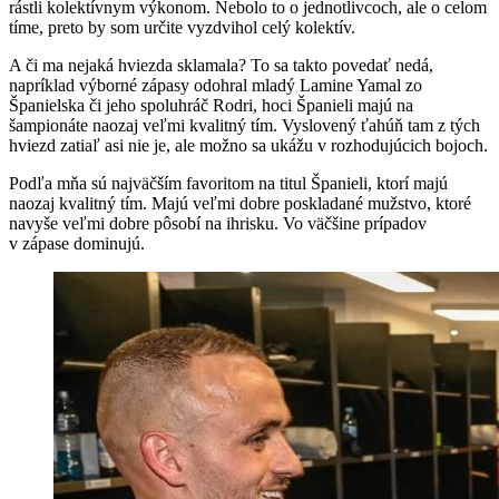
rástli kolektívnym výkonom. Nebolo to o jednotlivcoch, ale o celom
tíme, preto by som určite vyzdvihol celý kolektív.
A či ma nejaká hviezda sklamala? To sa takto povedať nedá,
napríklad výborné zápasy odohral mladý Lamine Yamal zo
Španielska či jeho spoluhráč Rodri, hoci Španieli majú na
šampionáte naozaj veľmi kvalitný tím. Vyslovený ťahúň tam z tých
hviezd zatiaľ asi nie je, ale možno sa ukážu v rozhodujúcich bojoch.
Podľa mňa sú najväčším favoritom na titul Španieli, ktorí majú
naozaj kvalitný tím. Majú veľmi dobre poskladané mužstvo, ktoré
navyše veľmi dobre pôsobí na ihrisku. Vo väčšine prípadov
v zápase dominujú.