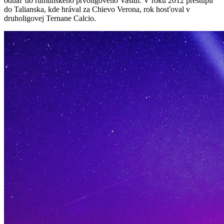
odtiaľ do rumunského prvoligového Vaslui. V roku 2012 prestúpil
do Talianska, kde hrával za Chievo Verona, rok hosťoval v
druholigovej Ternane Calcio.