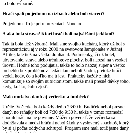
to bolo výborné.
Hráči spali po jednom na izbách alebo boli viacerí?
Po jednom. To je pri reprezentácii štandard.
A aká bola strava? Ktorí hráči boli najväčšími jedákmi?
Tak tá bola tiež výborná. Mali sme svojho kuchára, ktorý už bol s
reprezentáciou aj v roku 2000 na svetovom šampionáte v Južnej
Afrike, kde tiež na všetko dohliadal. Podmienky, či už hotel,
ubytovanie, strava alebo tréningové plochy, boli naozaj na vysokej
úrovni. Hodné toho podujatia, takže to bolo naozaj super a všetko
prebehlo bez problémov. Jedáci tam neboli žiadni, pretože hráči
vedeli kedy, čo a koľko majú jesť. Prakticky každý z nich
komunikuje so svojím nutricionistom, takže mali presné dávky toho,
kedy, koľko, čoho zjesť.
Malo mužstvo danú aj večierku a budíček?
Určite. Večierka bola každý deň o 23:00 h. Budíček nebol presne
daný, no raňajky boli od 7:30 do 9:30 h, takže v tomto rozmedzí
chodili hráči na ne povinne. Môžem povedať, že večierka sa
dodržiavala a medzi hráčmi nebol žiadny vyslovený spachtoš, ktorý
by si aj počas oddychu schrupol. Program sme mali totiž jasne daný