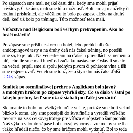
Po zápasoch sme mali nejaké časti dňa, kedy sme mohli prijať
návštevy. Čiže áno, mali sme túto možnosť. Boli tam aj manželky či
rodinní príslušníci, ale väčšinou to bolo po zápase alebo na druhý
deň, keď už bolo po tréningu. Túto možnosť teda mali.
Víťazstvo nad Belgickom boli veľkým prekvapením. Ako ho
hráči oslávili?
Po zápase sme prišli neskoro na hotel, lebo prebiehali ešte
antidopingové testy a na druhý deň nás čakal tréning, no potešili
sme sa, to je fakt. Na večierke ani na ďalších pravidlách sa nemenilo
nič, lebo tie sme mali hneď od začiatku nastavené. Oslávili sme to
na večeri, pripili sme si spolu jedným pivom či pohárom vína a išli
sme regenerovať. Vedeli sme totiž, že o štyri dni nás čaká ďalší
ťažký
zápas.
Smútok po osemfinálovej prehre s Anglickom bol zjavný
a mnohým hráčom po zápase vyhŕkli slzy. Čo sa dialo v šatni po
takejto prehre, keď sme už-už siahali po ďalšej senzácii?
Sklamanie to bolo pre všetkých určite veľké, pretože sme boli veľmi
blízko k tomu, aby sme postúpili do štvrťfinále a vyradili veľkého
favorita na zisk celkovej trofeje pre víťaza európskeho šampionátu.
Náš výkon v tomto zápase bol naozaj výborný a zrejme by sme iba
ťažko hľadali niečo, čo by sme hráčom mohli vytknúť. Bol to teda