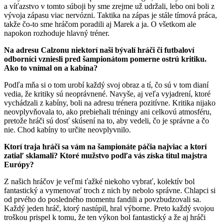
a víťazstvo v tomto súboji by sme zrejme už udržali, lebo oni boli z
vývoja zápasu viac nervózni. Taktika na zápas je stále tímová práca,
takže čo-to sme hráčom poradili aj Marek a ja. O všetkom ale
napokon rozhoduje hlavný tréner.
Na adresu Calzonu niektorí naši bývalí hráči či futbaloví
odborníci vzniesli pred šampionátom pomerne ostrú kritiku.
Ako to vnímal on a kabína?
Podľa mňa si o tom urobí každý svoj obraz a tí, čo sú v tom dianí
vedia, že kritiky sú neoprávnené. Navyše, aj veľa vyjadrení, ktoré
vychádzali z kabíny, boli na adresu trénera pozitívne. Kritika nijako
neovplyvňovala to, ako prebiehali tréningy ani celkovú atmosféru,
pretože hráči sú dosť skúsení na to, aby vedeli, čo je správne a čo
nie. Chod kabíny to určite neovplyvnilo.
Ktorí traja hráči sa vám na šampionáte páčia najviac a ktorí
zatiaľ sklamali? Ktoré mužstvo podľa vás získa titul majstra
Európy?
Z našich hráčov je veľmi ťažké niekoho vybrať, kolektív bol
fantastický a vymenovať troch z nich by nebolo správne. Chlapci si
od prvého do posledného momentu fandili a povzbudzovali sa.
Každý jeden hráč, ktorý nastúpil, hral výborne. Preto každý svojou
troškou prispel k tomu, že ten výkon bol fantastický a že aj hráči