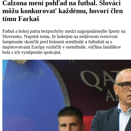
Calzona mení pohľad na futbal. Slováci
môžu konkurovať každému, hovorí člen
tímu Farkaš
Futbal a hokej patria bezpochyby medzi najpopulárnejšie športy na
Slovensku. Napriek tomu, že hokejisti na nedávnom svetovom
šampionáte skončili pred bránami semifinále a futbalisti sa s
majstrovstvami Európy rozlúčili v osemfinále, väčšina fanúšikov
bola s ich vystúpením spokojná.