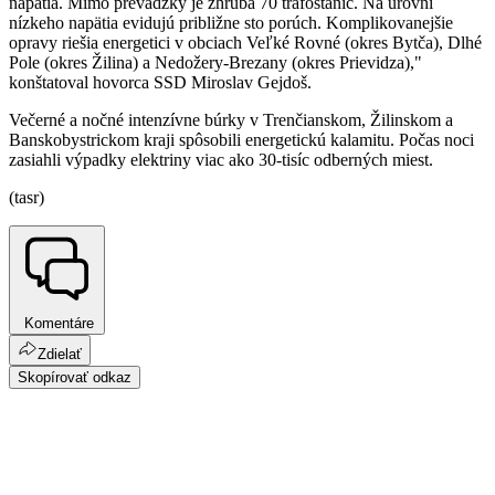
napätia. Mimo prevádzky je zhruba 70 trafostaníc. Na úrovni
nízkeho napätia evidujú približne sto porúch. Komplikovanejšie
opravy riešia energetici v obciach Veľké Rovné (okres Bytča), Dlhé
Pole (okres Žilina) a Nedožery-Brezany (okres Prievidza),"
konštatoval hovorca SSD Miroslav Gejdoš.
Večerné a nočné intenzívne búrky v Trenčianskom, Žilinskom a
Banskobystrickom kraji spôsobili energetickú kalamitu. Počas noci
zasiahli výpadky elektriny viac ako 30-tisíc odberných miest.
(tasr)
Komentáre
Zdielať
Skopírovať odkaz