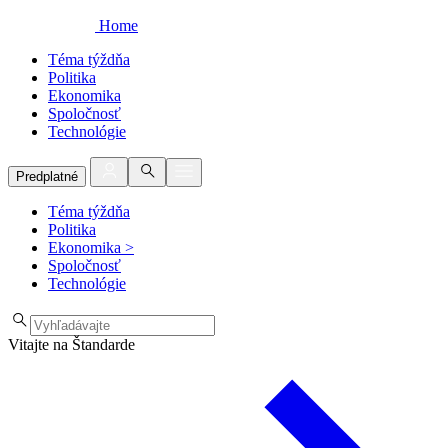
Home
Téma týždňa
Politika
Ekonomika
Spoločnosť
Technológie
Predplatné
Téma týždňa
Politika
Ekonomika
>
Spoločnosť
Technológie
Vitajte na Štandarde