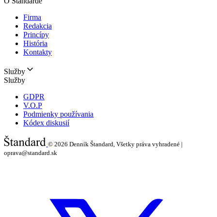
O Štandarde
Firma
Redakcia
Princípy
História
Kontakty
Služby
Služby
GDPR
V.O.P
Podmienky používania
Kódex diskusií
© 2026
Denník Štandard, Všetky práva vyhradené |
oprava@standard.sk