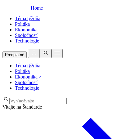
Home
Téma týždňa
Politika
Ekonomika
Spoločnosť
Technológie
Predplatné
Téma týždňa
Politika
Ekonomika
>
Spoločnosť
Technológie
Vitajte na Štandarde