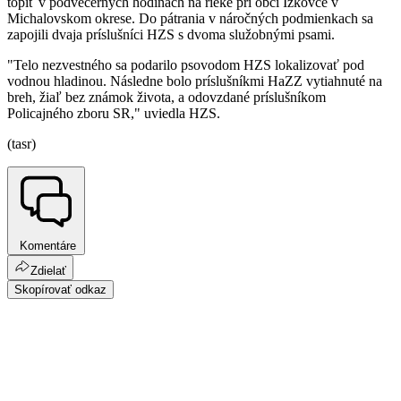
topiť v podvečerných hodinách na rieke pri obci Ižkovce v
Michalovskom okrese. Do pátrania v náročných podmienkach sa
zapojili dvaja príslušníci HZS s dvoma služobnými psami.
"Telo nezvestného sa podarilo psovodom HZS lokalizovať pod
vodnou hladinou. Následne bolo príslušníkmi HaZZ vytiahnuté na
breh, žiaľ bez známok života, a odovzdané príslušníkom
Policajného zboru SR," uviedla HZS.
(tasr)
Komentáre
Zdielať
Skopírovať odkaz