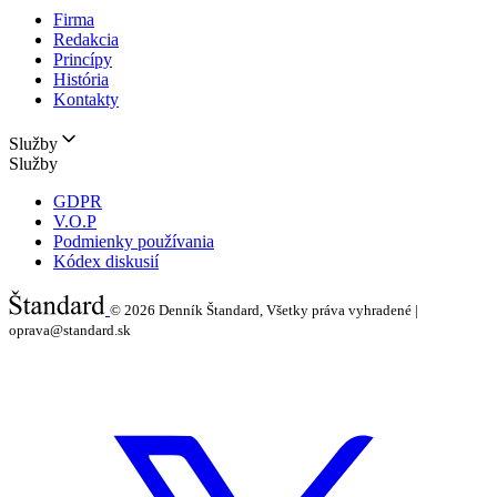
Firma
Redakcia
Princípy
História
Kontakty
Služby
Služby
GDPR
V.O.P
Podmienky používania
Kódex diskusií
© 2026
Denník Štandard, Všetky práva vyhradené |
oprava@standard.sk