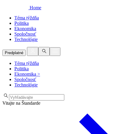
Home
Téma týždňa
Politika
Ekonomika
Spoločnosť
Technológie
Predplatné
Téma týždňa
Politika
Ekonomika
>
Spoločnosť
Technológie
Vitajte na Štandarde