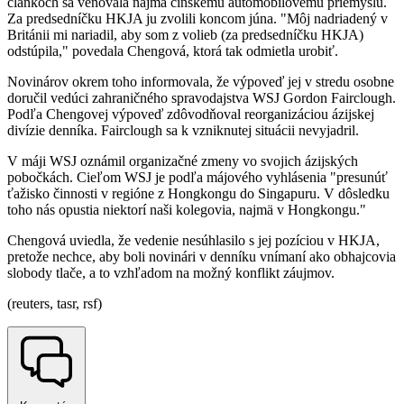
článkoch sa venovala najmä čínskemu automobilovému priemyslu.
Za predsedníčku HKJA ju zvolili koncom júna. "Môj nadriadený v
Británii mi nariadil, aby som z volieb (za predsedníčku HKJA)
odstúpila," povedala Chengová, ktorá tak odmietla urobiť.
Novinárov okrem toho informovala, že výpoveď jej v stredu osobne
doručil vedúci zahraničného spravodajstva WSJ Gordon Fairclough.
Podľa Chengovej výpoveď zdôvodňoval reorganizáciou ázijskej
divízie denníka. Fairclough sa k vzniknutej situácii nevyjadril.
V máji WSJ oznámil organizačné zmeny vo svojich ázijských
pobočkách. Cieľom WSJ je podľa májového vyhlásenia "presunúť
ťažisko činnosti v regióne z Hongkongu do Singapuru. V dôsledku
toho nás opustia niektorí naši kolegovia, najmä v Hongkongu."
Chengová uviedla, že vedenie nesúhlasilo s jej pozíciou v HKJA,
pretože nechce, aby boli novinári v denníku vnímaní ako obhajcovia
slobody tlače, a to vzhľadom na možný konflikt záujmov.
(reuters, tasr, rsf)