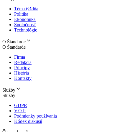
Téma týždňa
Politika
Ekonomika
Spoločnosť
Technológie
O Štandarde
O Štandarde
Firma
Redakcia
Princípy
História
Kontakty
Služby
Služby
GDPR
V.O.P
Podmienky používania
Kódex diskusií