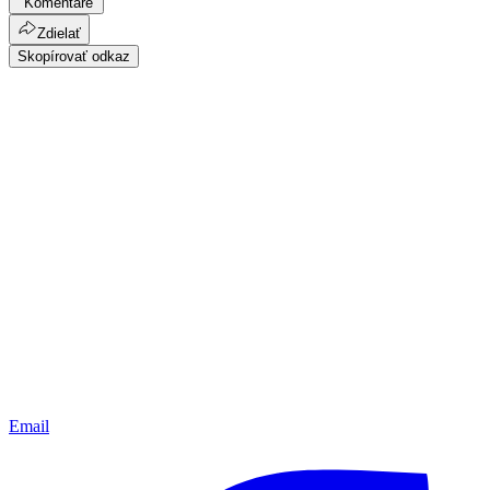
Komentáre
Zdielať
Skopírovať odkaz
Email