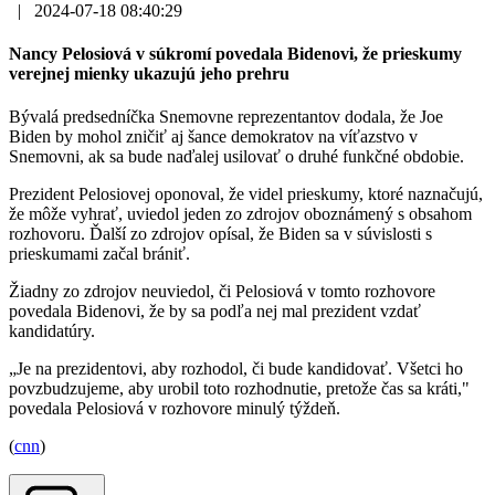
|
2024-07-18 08:40:29
Nancy Pelosiová v súkromí povedala Bidenovi, že prieskumy
verejnej mienky ukazujú jeho prehru
Bývalá predsedníčka Snemovne reprezentantov dodala, že Joe
Biden by mohol zničiť aj šance demokratov na víťazstvo v
Snemovni, ak sa bude naďalej usilovať o druhé funkčné obdobie.
Prezident Pelosiovej oponoval, že videl prieskumy, ktoré naznačujú,
že môže vyhrať, uviedol jeden zo zdrojov oboznámený s obsahom
rozhovoru. Ďalší zo zdrojov opísal, že Biden sa v súvislosti s
prieskumami začal brániť.
Žiadny zo zdrojov neuviedol, či Pelosiová v tomto rozhovore
povedala Bidenovi, že by sa podľa nej mal prezident vzdať
kandidatúry.
„Je na prezidentovi, aby rozhodol, či bude kandidovať. Všetci ho
povzbudzujeme, aby urobil toto rozhodnutie, pretože čas sa kráti,"
povedala Pelosiová v rozhovore minulý týždeň.
(
cnn
)