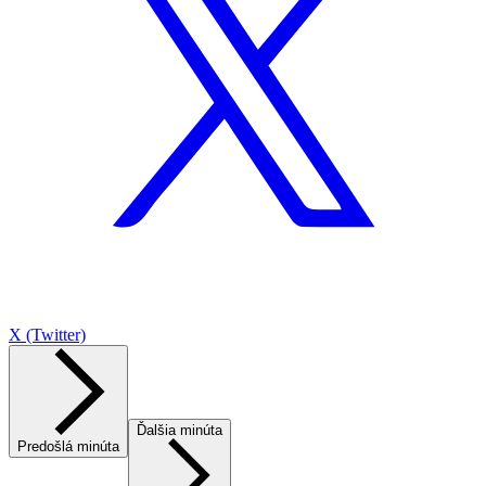
X (Twitter)
Ďalšia minúta
Predošlá minúta