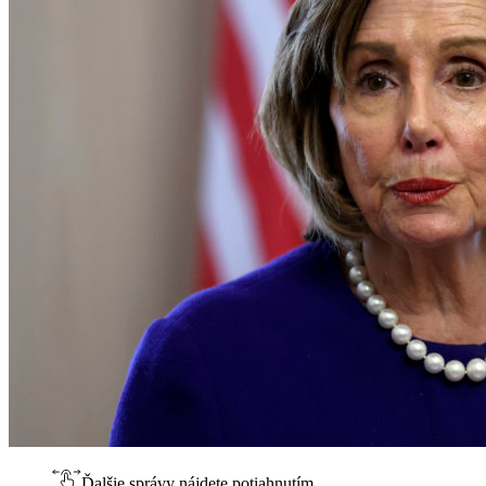
Ďalšie správy nájdete potiahnutím.