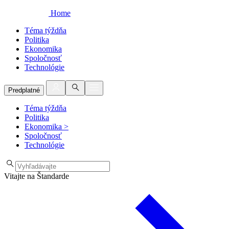
Home
Téma týždňa
Politika
Ekonomika
Spoločnosť
Technológie
Predplatné
Téma týždňa
Politika
Ekonomika
>
Spoločnosť
Technológie
Vitajte na Štandarde