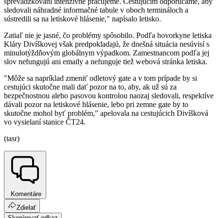
sprevádzkovaní intenzívne pracujeme. Cestujúcim odporúčame, aby
sledovali náhradné informačné tabule v oboch termináloch a
sústredili sa na letiskové hlásenie," napísalo letisko.
Zatiaľ nie je jasné, čo problémy spôsobilo. Podľa hovorkyne letiska
Kláry Divíškovej však predpokladajú, že dnešná situácia nesúvisí s
minulotýždňovým globálnym výpadkom. Zamestnancom podľa jej
slov nefungujú ani emaily a nefunguje tiež webová stránka letiska.
"Môže sa napríklad zmeniť odletový gate a v tom prípade by si
cestujúci skutočne mali dať pozor na to, aby, ak už sú za
bezpečnostnou alebo pasovou kontrolou naozaj sledovali, respektíve
dávali pozor na letiskové hlásenie, lebo pri zemne gate by to
skutočne mohol byť problém," apelovala na cestujúcich Divíšková
vo vysielaní stanice ČT24.
(tasr)
Komentáre
Zdielať
Skopírovať odkaz