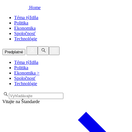
Home
Téma týždňa
Politika
Ekonomika
Spoločnosť
Technológie
Predplatné
Téma týždňa
Politika
Ekonomika
>
Spoločnosť
Technológie
Vitajte na Štandarde