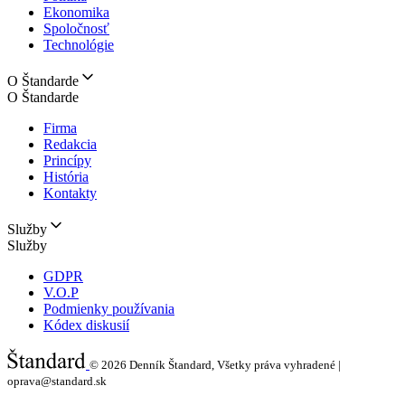
Ekonomika
Spoločnosť
Technológie
O Štandarde
O Štandarde
Firma
Redakcia
Princípy
História
Kontakty
Služby
Služby
GDPR
V.O.P
Podmienky používania
Kódex diskusií
© 2026
Denník Štandard, Všetky práva vyhradené |
oprava@standard.sk