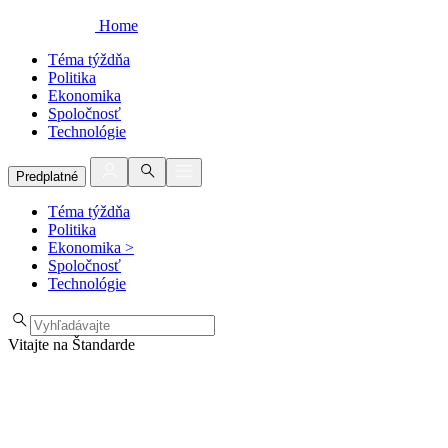
Home
Téma týždňa
Politika
Ekonomika
Spoločnosť
Technológie
Predplatné
Téma týždňa
Politika
Ekonomika
>
Spoločnosť
Technológie
Vitajte na Štandarde