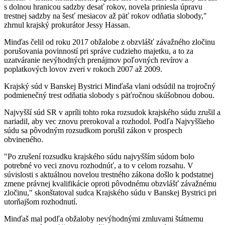
s dolnou hranicou sadzby desať rokov, novela priniesla úpravu
trestnej sadzby na šesť mesiacov až päť rokov odňatia slobody,"
zhrnul krajský prokurátor Jessy Hassan.
Minďas čelil od roku 2017 obžalobe z obzvlášť závažného zločinu
porušovania povinností pri správe cudzieho majetku, a to za
uzatváranie nevýhodných prenájmov poľovných revírov a
poplatkových lovov zveri v rokoch 2007 až 2009.
Krajský súd v Banskej Bystrici Minďaša vlani odsúdil na trojročný
podmienečný trest odňatia slobody s päťročnou skúšobnou dobou.
Najvyšší súd SR v apríli tohto roka rozsudok krajského súdu zrušil a
nariadil, aby vec znovu prerokoval a rozhodol. Podľa Najvyššieho
súdu sa pôvodným rozsudkom porušil zákon v prospech
obvineného.
"Po zrušení rozsudku krajského súdu najvyšším súdom bolo
potrebné vo veci znovu rozhodnúť, a to v celom rozsahu. V
súvislosti s aktuálnou novelou trestného zákona došlo k podstatnej
zmene právnej kvalifikácie oproti pôvodnému obzvlášť závažnému
zločinu," skonštatoval sudca Krajského súdu v Banskej Bystrici pri
utorňajšom rozhodnutí.
Minďaš mal podľa obžaloby nevýhodnými zmluvami štátnemu