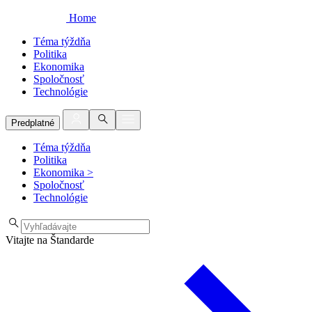
Home
Téma týždňa
Politika
Ekonomika
Spoločnosť
Technológie
Predplatné
Téma týždňa
Politika
Ekonomika
>
Spoločnosť
Technológie
Vitajte na Štandarde