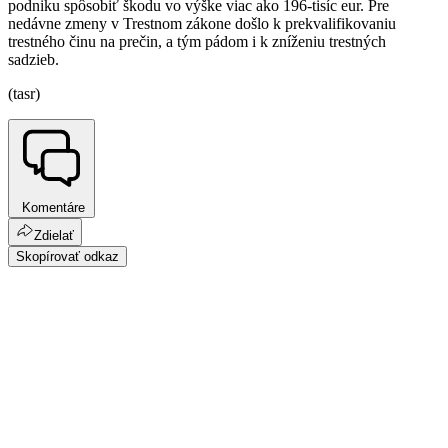
podniku spôsobiť škodu vo výške viac ako 196-tisíc eur. Pre
nedávne zmeny v Trestnom zákone došlo k prekvalifikovaniu
trestného činu na prečin, a tým pádom i k zníženiu trestných
sadzieb.
(tasr)
Komentáre
Zdielať
Skopírovať odkaz