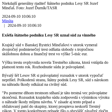
Niekdajší generálny riaditeľ štátneho podniku Lesy SR Jozef
Minďaš. Foto: Jozef Ďurník/TASR
2024-09-10 10:06:10
Minúta
|
2024-09-10 10:06:10
Exšéfa štátneho podniku Lesy SR uznal súd za vinného
Krajský súd v Banskej Bystrici Minďašovi v utorok vymeral
dvojročný podmienečný trest odňatia slobody s trojročnou
skúšobnou dobou a finančný trest vo výške 5-tisíc eur.
Výšku trestu ovplyvnila novela Trestného zákona, ktorá vstúpila do
platnosti tento rok. Rozhodnutie súdu je právoplatné.
Bývalý šéf Lesov SR si právoplatný rozsudok v utorok vypočuť
neprišiel. Poškodenú stranu, štátny podnik Lesy SR, súd s nárokom
na náhradu škody odkázal na civilný súd.
"Po pomerne dlhom trestnom stíhaní je táto trestná vec právoplatne
skončená. Rozsudok krajského súdu zodpovedá s výnimkou výroku
o náhrade škody môjmu návrhu. V zásade aj tento prípad a
obžalovaný patrí do skupiny, ktorej prospieva neskorší Trestný
zákon. V tomto konkrétnom prípade išlo o obzvlášť závažný zločin