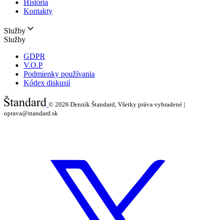
História
Kontakty
Služby
Služby
GDPR
V.O.P
Podmienky používania
Kódex diskusií
© 2026
Denník Štandard, Všetky práva vyhradené |
oprava@standard.sk