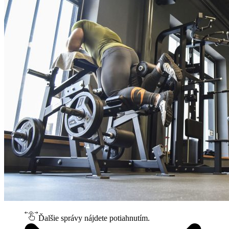
Ďalšie správy nájdete potiahnutím.