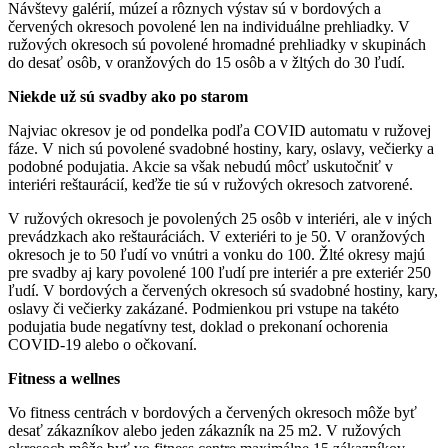
Návštevy galérií, múzeí a rôznych výstav sú v bordových a
červených okresoch povolené len na individuálne prehliadky. V
ružových okresoch sú povolené hromadné prehliadky v skupinách
do desať osôb, v oranžových do 15 osôb a v žltých do 30 ľudí.
Niekde už sú svadby ako po starom
Najviac okresov je od pondelka podľa COVID automatu v ružovej
fáze. V nich sú povolené svadobné hostiny, kary, oslavy, večierky a
podobné podujatia. Akcie sa však nebudú môcť uskutočniť v
interiéri reštaurácií, keďže tie sú v ružových okresoch zatvorené.
V ružových okresoch je povolených 25 osôb v interiéri, ale v iných
prevádzkach ako reštauráciách. V exteriéri to je 50. V oranžových
okresoch je to 50 ľudí vo vnútri a vonku do 100. Žlté okresy majú
pre svadby aj kary povolené 100 ľudí pre interiér a pre exteriér 250
ľudí. V bordových a červených okresoch sú svadobné hostiny, kary,
oslavy či večierky zakázané. Podmienkou pri vstupe na takéto
podujatia bude negatívny test, doklad o prekonaní ochorenia
COVID-19 alebo o očkovaní.
Fitness a wellnes
Vo fitness centrách v bordových a červených okresoch môže byť
desať zákazníkov alebo jeden zákazník na 25 m2. V ružových