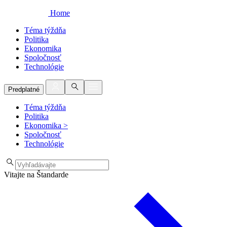
Home
Téma týždňa
Politika
Ekonomika
Spoločnosť
Technológie
Predplatné
Téma týždňa
Politika
Ekonomika
>
Spoločnosť
Technológie
Vitajte na Štandarde