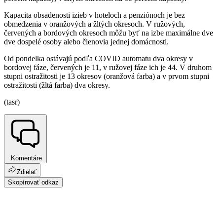
Kapacita obsadenosti izieb v hoteloch a penziónoch je bez
obmedzenia v oranžových a žltých okresoch. V ružových,
červených a bordových okresoch môžu byť na izbe maximálne dve
dve dospelé osoby alebo členovia jednej domácnosti.
Od pondelka ostávajú podľa COVID automatu dva okresy v
bordovej fáze, červených je 11, v ružovej fáze ich je 44. V druhom
stupni ostražitosti je 13 okresov (oranžová farba) a v prvom stupni
ostražitosti (žltá farba) dva okresy.
(tasr)
Komentáre
Zdielať
Skopírovať odkaz