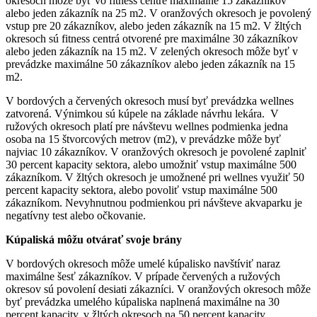
okresoch môže byť vo fitness centre maximálne 15 zákazníkov
alebo jeden zákazník na 25 m2. V oranžových okresoch je povolený
vstup pre 20 zákazníkov, alebo jeden zákazník na 15 m2. V žltých
okresoch sú fitness centrá otvorené pre maximálne 30 zákazníkov
alebo jeden zákazník na 15 m2. V zelených okresoch môže byť v
prevádzke maximálne 50 zákazníkov alebo jeden zákazník na 15
m2.
V bordových a červených okresoch musí byť prevádzka wellnes
zatvorená. Výnimkou sú kúpele na základe návrhu lekára. V
ružových okresoch platí pre návštevu wellnes podmienka jedna
osoba na 15 štvorcových metrov (m2), v prevádzke môže byť
najviac 10 zákazníkov. V oranžových okresoch je povolené zaplniť
30 percent kapacity sektora, alebo umožniť vstup maximálne 500
zákazníkom. V žltých okresoch je umožnené pri wellnes využiť 50
percent kapacity sektora, alebo povoliť vstup maximálne 500
zákazníkom. Nevyhnutnou podmienkou pri návšteve akvaparku je
negatívny test alebo očkovanie.
Kúpaliská môžu otvárať svoje brány
V bordových okresoch môže umelé kúpalisko navštíviť naraz
maximálne šesť zákazníkov. V prípade červených a ružových
okresov sú povolení desiati zákazníci. V oranžových okresoch môže
byť prevádzka umelého kúpaliska naplnená maximálne na 30
percent kapacity, v žltých okresoch na 50 percent kapacity.