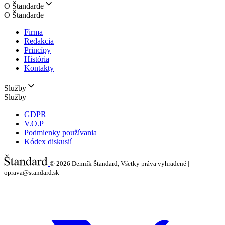
O Štandarde
O Štandarde
Firma
Redakcia
Princípy
História
Kontakty
Služby
Služby
GDPR
V.O.P
Podmienky používania
Kódex diskusií
© 2026
Denník Štandard, Všetky práva vyhradené |
oprava@standard.sk