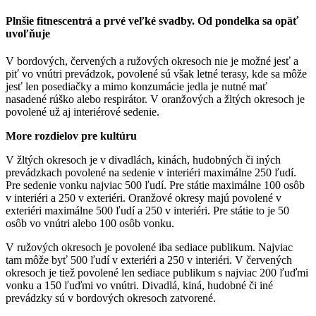
Plnšie fitnescentrá a prvé veľké svadby. Od pondelka sa opäť
uvoľňuje
V bordových, červených a ružových okresoch nie je možné jesť a
piť vo vnútri prevádzok, povolené sú však letné terasy, kde sa môže
jesť len posediačky a mimo konzumácie jedla je nutné mať
nasadené rúško alebo respirátor. V oranžových a žltých okresoch je
povolené už aj interiérové sedenie.
More rozdielov pre kultúru
V žltých okresoch je v divadlách, kinách, hudobných či iných
prevádzkach povolené na sedenie v interiéri maximálne 250 ľudí.
Pre sedenie vonku najviac 500 ľudí. Pre státie maximálne 100 osôb
v interiéri a 250 v exteriéri. Oranžové okresy majú povolené v
exteriéri maximálne 500 ľudí a 250 v interiéri. Pre státie to je 50
osôb vo vnútri alebo 100 osôb vonku.
V ružových okresoch je povolené iba sediace publikum. Najviac
tam môže byť 500 ľudí v exteriéri a 250 v interiéri. V červených
okresoch je tiež povolené len sediace publikum s najviac 200 ľuďmi
vonku a 150 ľuďmi vo vnútri. Divadlá, kiná, hudobné či iné
prevádzky sú v bordových okresoch zatvorené.