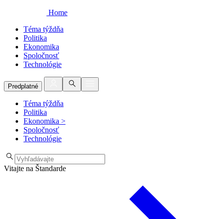
Home
Téma týždňa
Politika
Ekonomika
Spoločnosť
Technológie
Predplatné
Téma týždňa
Politika
Ekonomika
>
Spoločnosť
Technológie
Vitajte na Štandarde