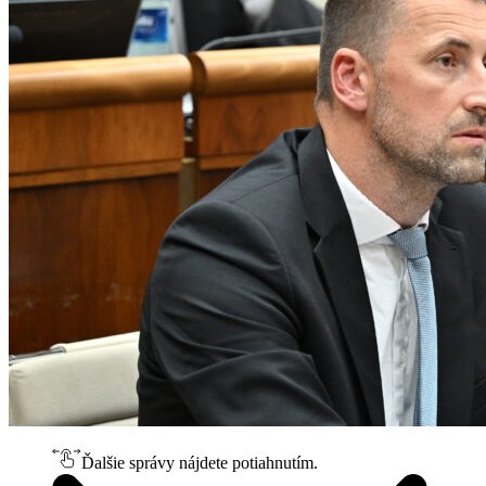
Ďalšie správy nájdete potiahnutím.