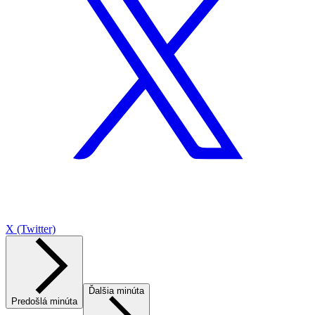
X (Twitter)
Ďalšia minúta
Predošlá minúta