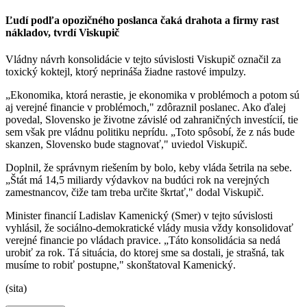
Ľudí podľa opozičného poslanca čaká drahota a firmy rast
nákladov, tvrdí Viskupič
Vládny návrh konsolidácie v tejto súvislosti Viskupič označil za
toxický koktejl, ktorý neprináša žiadne rastové impulzy.
„Ekonomika, ktorá nerastie, je ekonomika v problémoch a potom sú
aj verejné financie v problémoch," zdôraznil poslanec. Ako ďalej
povedal, Slovensko je životne závislé od zahraničných investícií, tie
sem však pre vládnu politiku neprídu. „Toto spôsobí, že z nás bude
skanzen, Slovensko bude stagnovať," uviedol Viskupič.
Doplnil, že správnym riešením by bolo, keby vláda šetrila na sebe.
„Štát má 14,5 miliardy výdavkov na budúci rok na verejných
zamestnancov, čiže tam treba určite škrtať," dodal Viskupič.
Minister financií Ladislav Kamenický (Smer) v tejto súvislosti
vyhlásil, že sociálno-demokratické vlády musia vždy konsolidovať
verejné financie po vládach pravice. „Táto konsolidácia sa nedá
urobiť za rok. Tá situácia, do ktorej sme sa dostali, je strašná, tak
musíme to robiť postupne," skonštatoval Kamenický.
(sita)