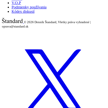
V.O.P
Podmienky používania
Kódex diskusií
© 2026
Denník Štandard, Všetky práva vyhradené |
oprava@standard.sk