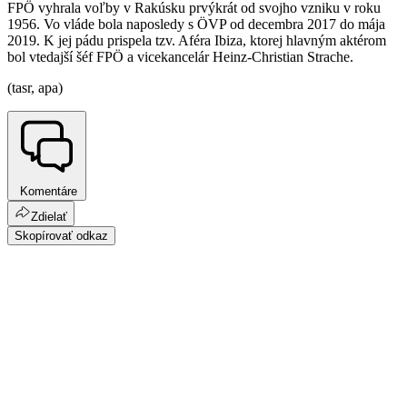
FPÖ vyhrala voľby v Rakúsku prvýkrát od svojho vzniku v roku
1956. Vo vláde bola naposledy s ÖVP od decembra 2017 do mája
2019. K jej pádu prispela tzv. Aféra Ibiza, ktorej hlavným aktérom
bol vtedajší šéf FPÖ a vicekancelár Heinz-Christian Strache.
(tasr, apa)
Komentáre
Zdielať
Skopírovať odkaz