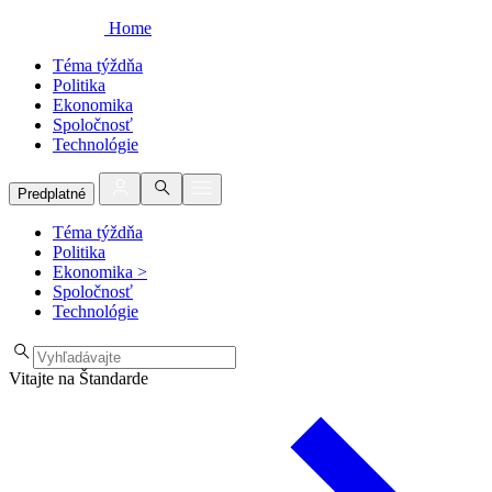
Home
Téma týždňa
Politika
Ekonomika
Spoločnosť
Technológie
Predplatné
Téma týždňa
Politika
Ekonomika
>
Spoločnosť
Technológie
Vitajte na Štandarde