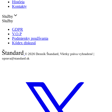
História
Kontakty
Služby
Služby
GDPR
V.O.P
Podmienky používania
Kódex diskusií
© 2026
Denník Štandard, Všetky práva vyhradené |
oprava@standard.sk