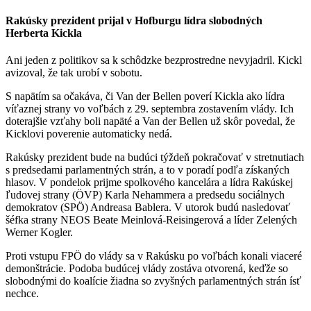
Rakúsky prezident prijal v Hofburgu lídra slobodných
Herberta Kickla
Ani jeden z politikov sa k schôdzke bezprostredne nevyjadril. Kickl
avizoval, že tak urobí v sobotu.
S napätím sa očakáva, či Van der Bellen poverí Kickla ako lídra
víťaznej strany vo voľbách z 29. septembra zostavením vlády. Ich
doterajšie vzťahy boli napäté a Van der Bellen už skôr povedal, že
Kicklovi poverenie automaticky nedá.
Rakúsky prezident bude na budúci týždeň pokračovať v stretnutiach
s predsedami parlamentných strán, a to v poradí podľa získaných
hlasov. V pondelok prijme spolkového kancelára a lídra Rakúskej
ľudovej strany (ÖVP) Karla Nehammera a predsedu sociálnych
demokratov (SPÖ) Andreasa Bablera. V utorok budú nasledovať
šéfka strany NEOS Beate Meinlová-Reisingerová a líder Zelených
Werner Kogler.
Proti vstupu FPÖ do vlády sa v Rakúsku po voľbách konali viaceré
demonštrácie. Podoba budúcej vlády zostáva otvorená, keďže so
slobodnými do koalície žiadna so zvyšných parlamentných strán ísť
nechce.