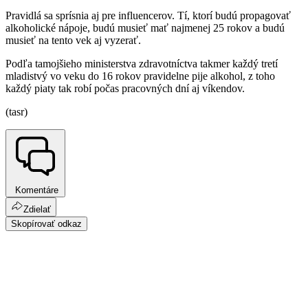
Pravidlá sa sprísnia aj pre influencerov. Tí, ktorí budú propagovať
alkoholické nápoje, budú musieť mať najmenej 25 rokov a budú
musieť na tento vek aj vyzerať.
Podľa tamojšieho ministerstva zdravotníctva takmer každý tretí
mladistvý vo veku do 16 rokov pravidelne pije alkohol, z toho
každý piaty tak robí počas pracovných dní aj víkendov.
(tasr)
Komentáre
Zdielať
Skopírovať odkaz