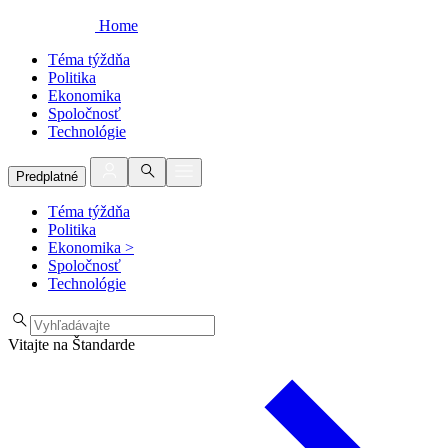
Home
Téma týždňa
Politika
Ekonomika
Spoločnosť
Technológie
Predplatné
Téma týždňa
Politika
Ekonomika
>
Spoločnosť
Technológie
Vitajte na Štandarde