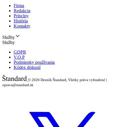
Firma
Redakcia
Princípy
História
Kontakty
Služby
Služby
GDPR
V.O.P
Podmienky používania
Kódex diskusií
© 2026
Denník Štandard, Všetky práva vyhradené |
oprava@standard.sk