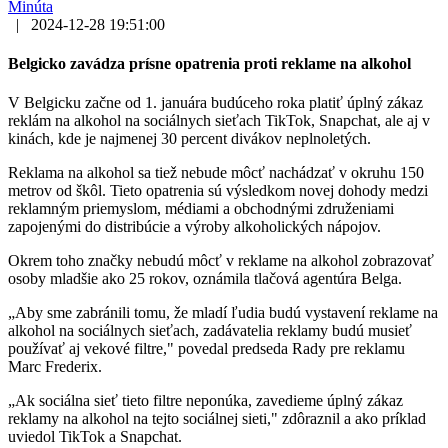
Minúta
|
2024-12-28 19:51:00
Belgicko zavádza prísne opatrenia proti reklame na alkohol
V Belgicku začne od 1. januára budúceho roka platiť úplný zákaz
reklám na alkohol na sociálnych sieťach TikTok, Snapchat, ale aj v
kinách, kde je najmenej 30 percent divákov neplnoletých.
Reklama na alkohol sa tiež nebude môcť nachádzať v okruhu 150
metrov od škôl. Tieto opatrenia sú výsledkom novej dohody medzi
reklamným priemyslom, médiami a obchodnými združeniami
zapojenými do distribúcie a výroby alkoholických nápojov.
Okrem toho značky nebudú môcť v reklame na alkohol zobrazovať
osoby mladšie ako 25 rokov, oznámila tlačová agentúra Belga.
„Aby sme zabránili tomu, že mladí ľudia budú vystavení reklame na
alkohol na sociálnych sieťach, zadávatelia reklamy budú musieť
používať aj vekové filtre," povedal predseda Rady pre reklamu
Marc Frederix.
„Ak sociálna sieť tieto filtre neponúka, zavedieme úplný zákaz
reklamy na alkohol na tejto sociálnej sieti," zdôraznil a ako príklad
uviedol TikTok a Snapchat.