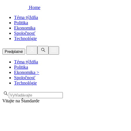
Home
Téma týždňa
Politika
Ekonomika
Spoločnosť
Technológie
Predplatné
Téma týždňa
Politika
Ekonomika
>
Spoločnosť
Technológie
Vitajte na Štandarde