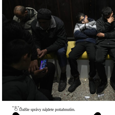
Ďalšie správy nájdete potiahnutím.