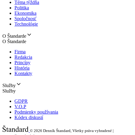
Téma týždňa
Politika
Ekonomika
Spoločnosť
Technológie
O Štandarde
O Štandarde
Firma
Redakcia
Princípy
História
Kontakty
Služby
Služby
GDPR
V.O.P
Podmienky používania
Kódex diskusií
© 2026
Denník Štandard, Všetky práva vyhradené |