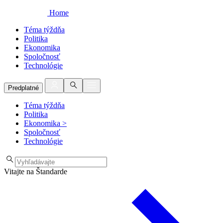
Home
Téma týždňa
Politika
Ekonomika
Spoločnosť
Technológie
Predplatné
Téma týždňa
Politika
Ekonomika
>
Spoločnosť
Technológie
Vitajte na Štandarde