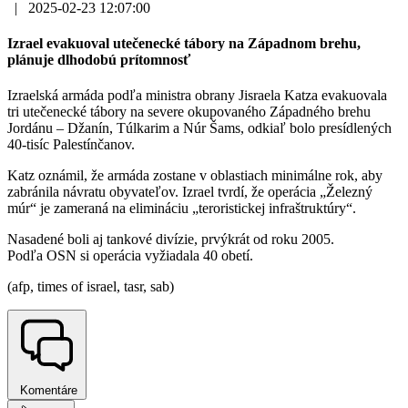
|
2025-02-23 12:07:00
Izrael evakuoval utečenecké tábory na Západnom brehu,
plánuje dlhodobú prítomnosť
Izraelská armáda podľa ministra obrany Jisraela Katza evakuovala
tri utečenecké tábory na severe okupovaného Západného brehu
Jordánu – Džanín, Túlkarim a Núr Šams, odkiaľ bolo presídlených
40-tisíc Palestínčanov.
Katz oznámil, že armáda zostane v oblastiach minimálne rok, aby
zabránila návratu obyvateľov. Izrael tvrdí, že operácia „Železný
múr“ je zameraná na elimináciu „teroristickej infraštruktúry“.
Nasadené boli aj tankové divízie, prvýkrát od roku 2005.
Podľa OSN si operácia vyžiadala 40 obetí.
(afp, times of israel, tasr, sab)
Komentáre