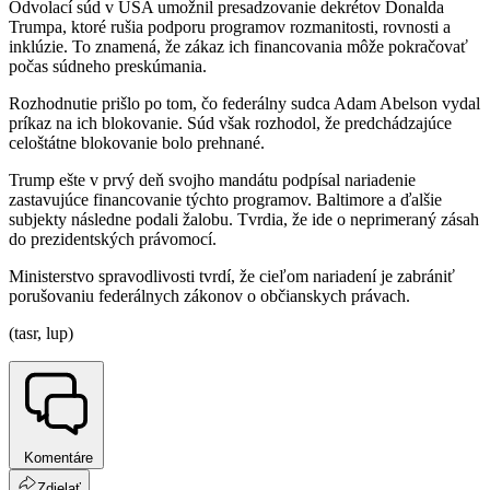
Odvolací súd v USA umožnil presadzovanie dekrétov Donalda
Trumpa, ktoré rušia podporu programov rozmanitosti, rovnosti a
inklúzie. To znamená, že zákaz ich financovania môže pokračovať
počas súdneho preskúmania.
Rozhodnutie prišlo po tom, čo federálny sudca Adam Abelson vydal
príkaz na ich blokovanie. Súd však rozhodol, že predchádzajúce
celoštátne blokovanie bolo prehnané.
Trump ešte v prvý deň svojho mandátu podpísal nariadenie
zastavujúce financovanie týchto programov. Baltimore a ďalšie
subjekty následne podali žalobu. Tvrdia, že ide o neprimeraný zásah
do prezidentských právomocí.
Ministerstvo spravodlivosti tvrdí, že cieľom nariadení je zabrániť
porušovaniu federálnych zákonov o občianskych právach.
(tasr, lup)
Komentáre
Zdielať