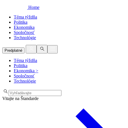
Home
Téma týždňa
Politika
Ekonomika
Spoločnosť
Technológie
Predplatné
Téma týždňa
Politika
Ekonomika
>
Spoločnosť
Technológie
Vitajte na Štandarde