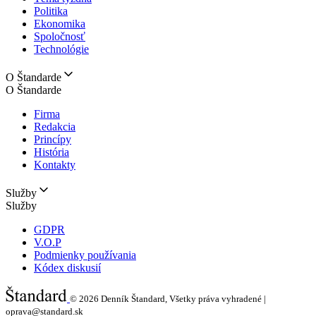
Politika
Ekonomika
Spoločnosť
Technológie
O Štandarde
O Štandarde
Firma
Redakcia
Princípy
História
Kontakty
Služby
Služby
GDPR
V.O.P
Podmienky používania
Kódex diskusií
© 2026
Denník Štandard, Všetky práva vyhradené |
oprava@standard.sk