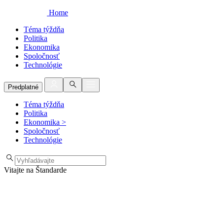
Home
Téma týždňa
Politika
Ekonomika
Spoločnosť
Technológie
Predplatné
Téma týždňa
Politika
Ekonomika
>
Spoločnosť
Technológie
Vitajte na Štandarde