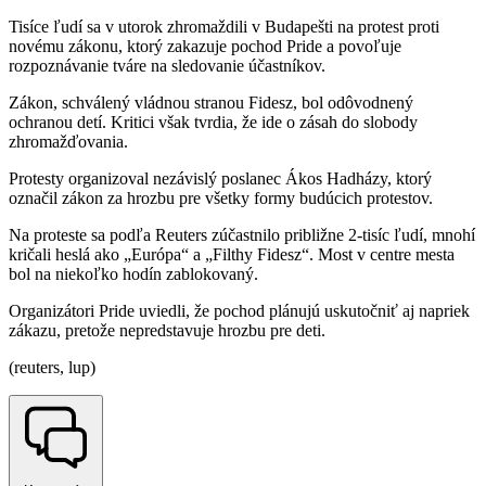
Tisíce ľudí sa v utorok zhromaždili v Budapešti na protest proti
novému zákonu, ktorý zakazuje pochod Pride a povoľuje
rozpoznávanie tváre na sledovanie účastníkov.
Zákon, schválený vládnou stranou Fidesz, bol odôvodnený
ochranou detí. Kritici však tvrdia, že ide o zásah do slobody
zhromažďovania.
Protesty organizoval nezávislý poslanec Ákos Hadházy, ktorý
označil zákon za hrozbu pre všetky formy budúcich protestov.
Na proteste sa podľa Reuters zúčastnilo približne 2-tisíc ľudí, mnohí
kričali heslá ako „Európa“ a „Filthy Fidesz“. Most v centre mesta
bol na niekoľko hodín zablokovaný.
Organizátori Pride uviedli, že pochod plánujú uskutočniť aj napriek
zákazu, pretože nepredstavuje hrozbu pre deti.
(reuters, lup)