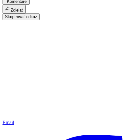
Komentáre
Zdielať
Skopírovať odkaz
Email