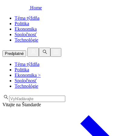
Home
Téma týždňa
Politika
Ekonomika
Spoločnosť
Technológie
Predplatné
Téma týždňa
Politika
Ekonomika
>
Spoločnosť
Technológie
Vitajte na Štandarde