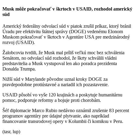
Musk môže pokračovať v škrtoch v USAID, rozhodol americký
súd
Americký federálny odvolací súd v piatok zrušil príkaz, ktorý bránil
Úradu pre efektivitu štátnej správy (DOGE) vedenému Elonom
Muskom pokračovať v škrtoch v Agentúre USA pre medzinárodný
rozvoj (USAID).
Žalobcovia tvrdili, že Musk mal príliš veľkú moc bez schválenia
Senátom, no odvolací súd rozhodol, že škrty schválili vládni
predstavitelia a Musk vystupoval len ako poradca prezidenta
Donalda Trumpa.
Nižší súd v Marylande pôvodne uznal kroky DOGE za
pravdepodobne protiústavné a nariadil ich pozastavenie.
USAID pôsobí vo vyše 120 krajinách a poskytuje humanitárnu
pomoc, podporuje reformy a bojuje proti chorobám.
Šéf diplomacie Marco Rubio nedávno oznámil zrušenie 83 percent
programov agentúry pre údajné plytvanie, ako napríklad
financovanie transrodovej opery v Kolumbii či komiksu v Peru.
(tasr, lup)