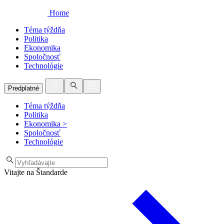
Home
Téma týždňa
Politika
Ekonomika
Spoločnosť
Technológie
Predplatné
Téma týždňa
Politika
Ekonomika
>
Spoločnosť
Technológie
Vitajte na Štandarde