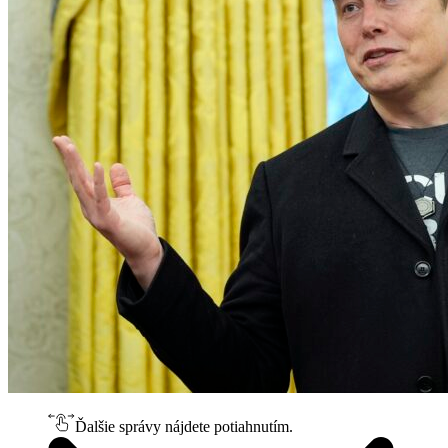
Ďalšie správy nájdete potiahnutím.