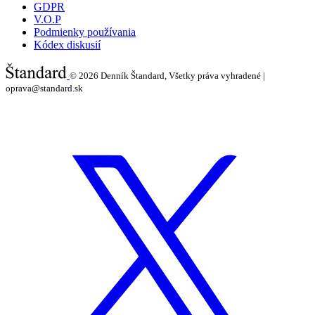
GDPR
V.O.P
Podmienky používania
Kódex diskusií
© 2026
Denník Štandard, Všetky práva vyhradené |
oprava@standard.sk