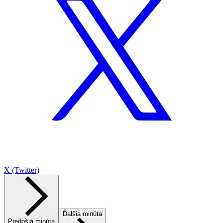
X (Twitter)
Ďalšia minúta
Predošlá minúta