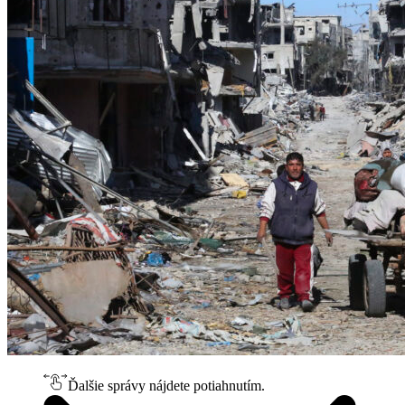
Ďalšie správy nájdete potiahnutím.