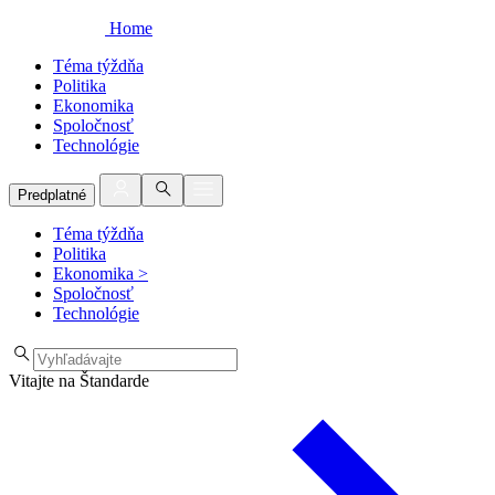
Home
Téma týždňa
Politika
Ekonomika
Spoločnosť
Technológie
Predplatné
Téma týždňa
Politika
Ekonomika
>
Spoločnosť
Technológie
Vitajte na Štandarde