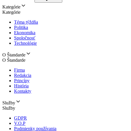
Kategórie
Kategórie
Téma týždňa
Politika
Ekonomika
Spoločnosť
Technológie
O Štandarde
O Štandarde
Firma
Redakcia
Princípy
História
Kontakty
Služby
Služby
GDPR
V.O.P
Podmienky používania