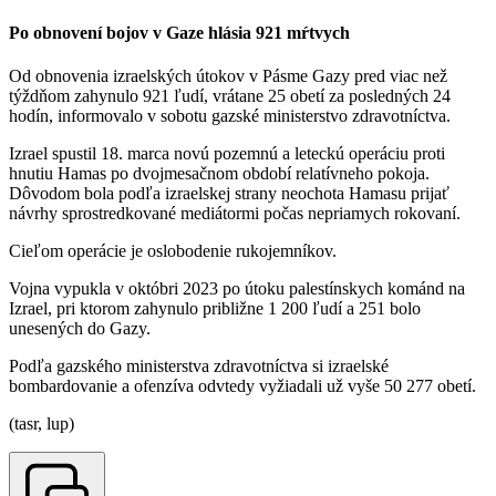
Po obnovení bojov v Gaze hlásia 921 mŕtvych
Od obnovenia izraelských útokov v Pásme Gazy pred viac než
týždňom zahynulo 921 ľudí, vrátane 25 obetí za posledných 24
hodín, informovalo v sobotu gazské ministerstvo zdravotníctva.
Izrael spustil 18. marca novú pozemnú a leteckú operáciu proti
hnutiu Hamas po dvojmesačnom období relatívneho pokoja.
Dôvodom bola podľa izraelskej strany neochota Hamasu prijať
návrhy sprostredkované mediátormi počas nepriamych rokovaní.
Cieľom operácie je oslobodenie rukojemníkov.
Vojna vypukla v októbri 2023 po útoku palestínskych kománd na
Izrael, pri ktorom zahynulo približne 1 200 ľudí a 251 bolo
unesených do Gazy.
Podľa gazského ministerstva zdravotníctva si izraelské
bombardovanie a ofenzíva odvtedy vyžiadali už vyše 50 277 obetí.
(tasr, lup)