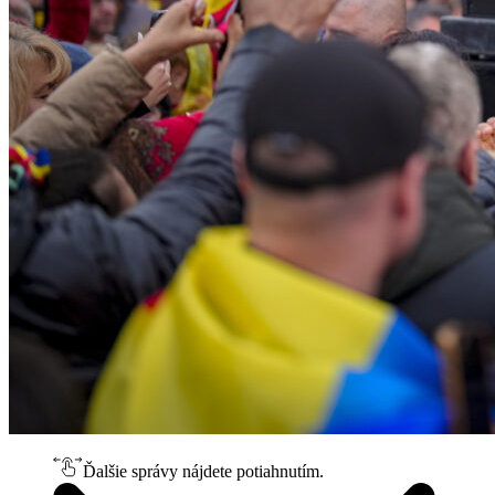
Ďalšie správy nájdete potiahnutím.