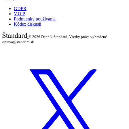
GDPR
V.O.P
Podmienky používania
Kódex diskusií
© 2026
Denník Štandard, Všetky práva vyhradené |
oprava@standard.sk