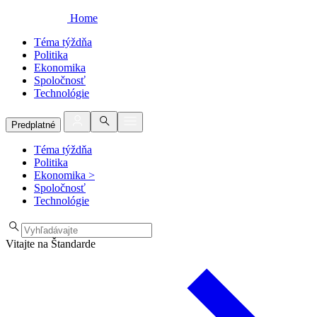
Home
Téma týždňa
Politika
Ekonomika
Spoločnosť
Technológie
Predplatné
Téma týždňa
Politika
Ekonomika
>
Spoločnosť
Technológie
Vitajte na Štandarde