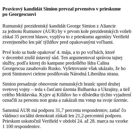
Pravicový kandidát Simion prevzal prvenstvo v prieskume
po Georgescuovi
Rumunský prezidentský kandidát George Simion z Aliancie
za jednotu Rumunov (AUR) by v prvom kole prezidentských volieb
získal 35 percent hlasov, vyplýva to z prieskumu agentúry Verifield
zverejneného len päť týždňov pred opakovanými voľbami.
Prvé kolo sa bude opakovať 4. mája, a to po voľbách, ktoré
v decembri zrušil ústavný súd. Ten argumentoval správou tajnej
služby, podľa ktorej do kampane predošlého lídra Calina
Georgescua zasahovalo Rusko. Vyšetrovanie však ukázalo, že ho
proti Simionovi cielene posilňovala Národná Liberálna strana.
Simion presadzuje obnovenie rumunských hraníc spred druhej
svetovej vojny – teda s časťami územia Bulharska a Ukrajiny, a tiež
celého Moldavska. Kyjev aj Kišiňov ho v dôsledku týchto vyjadrení
označili za personu non grata a zakázali mu vstup na svoje územie.
Samotná AUR má podporu 31,7 percenta respondentov, zatiaľ čo
vládnuci sociálni demokrati získali len 21,2-percentnú podporu.
Prieskum uskutočnil Verifield v období 24. až 28. marca na vzorke
1 100 respondentov.