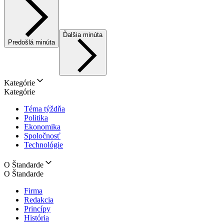
Ďalšia minúta
Predošlá minúta
Kategórie
Kategórie
Téma týždňa
Politika
Ekonomika
Spoločnosť
Technológie
O Štandarde
O Štandarde
Firma
Redakcia
Princípy
História