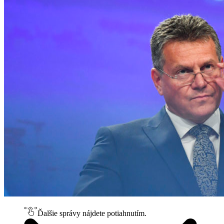
Ďalšie správy nájdete potiahnutím.