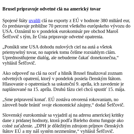
Brusel pripravuje odvetné clá na americký tovar
Spojené štáty
uvalili
clá na exporty z EÚ v hodnote 380 miliárd eur,
čo predstavuje približne 70 percent všetkého európskeho vývozu do
USA. Oznámil to v pondelok eurokomisár pre obchod Maroš
Šefčovič s tým, že Únia pripravuje odvetné opatrenia.
„Ponúkli sme USA dohodu nulových ciel na autá a všetok
priemyselný tovar, no napriek tomu čelíme rozsiahlym clám.
Uprednostňujeme dialóg, ale nebudeme čakať donekonečna,“
vyhlásil Šefčovič.
Ako odpoveď na clá na oceľ a hliník Brusel finalizoval zoznam
odvetných opatrení, ktorý v pondelok posiela členským štátom.
Hlasovanie o opatreniach sa uskutoční 9. apríla, ich zavedenie je
naplánované na 15. apríla. Druhú fázu ciel chcú spustiť 15. mája.
„Sme pripravení konať. EÚ zostáva otvorená rokovaniam, no
zároveň bude brániť svoje ekonomické záujmy,“ dodal Šefčovič.
Slovenský eurokomisár sa vyjadril aj na adresu americkej kritiky
dane z pridanej hodnoty, ktorá podľa Bieleho domu funguje ako
colné zaťaženie. „DPH je dôležitým zdrojom príjmov členských
štátov EÚ a my náš systém nezmeníme,“ vyhlásil Šefčovič.