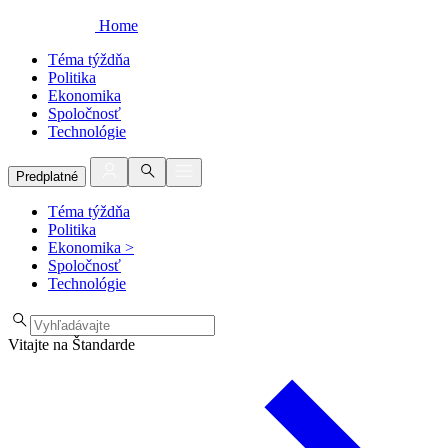
Home
Téma týždňa
Politika
Ekonomika
Spoločnosť
Technológie
Predplatné
Téma týždňa
Politika
Ekonomika
>
Spoločnosť
Technológie
Vitajte na Štandarde