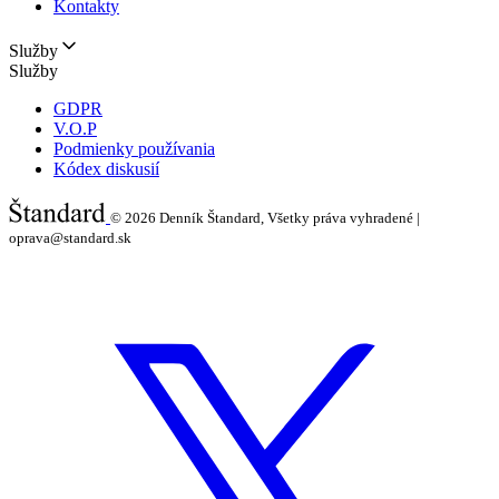
Kontakty
Služby
Služby
GDPR
V.O.P
Podmienky používania
Kódex diskusií
© 2026
Denník Štandard, Všetky práva vyhradené |
oprava@standard.sk