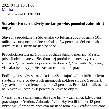
2025-04-11 10:01:00
Minúta
|
2025-04-11 10:01:00
Stavebníctvo rástlo štvrtý mesiac po sebe, pomohol zahraničný
dopyt
Stavebná produkcia na Slovensku vo februári 2025 dosiahla 501
miliónov eur a medziročne vzrástla o 3,4 percenta. Sektor si tak
udržal rast už štvrtý mesiac po sebe.
Produkcia zostala na úrovni predchádzajúceho mesiaca. K rastu
prispeli obe hlavné zložky domácej produkcie – nová výstavba
stúpla o 2,7 percenta a opravy s údržbou o 2,2 percenta. Výrazný,
viac ako tretinový pokles zaznamenali ostatné práce.
Podľa typu stavby sa produkcia zvýšila najmä vďaka inžinierskym
stavbám, ktoré po deviatich mesiacoch poklesu stúpli o 5 percent.
Výstavba budov mierne klesla o 0,3 percenta. Produkcia realizovaná
na Slovensku tvorila 88 percent celkového objemu.
Výrazný rast zaznamenali stavebné firmy v zahraničí, kde objem
prác stúpol o štvrtinu. Zahraničné zákazky tvorili takmer 12 percent
výkonov. Súhrnne za prvé dva mesiace roka 2025 vzrástla stavebná