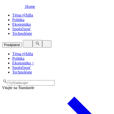
Home
Téma týždňa
Politika
Ekonomika
Spoločnosť
Technológie
Predplatné
Téma týždňa
Politika
Ekonomika
>
Spoločnosť
Technológie
Vitajte na Štandarde