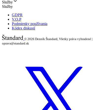
Služby
Služby
GDPR
V.O.P
Podmienky používania
Kódex diskusií
© 2026
Denník Štandard, Všetky práva vyhradené |
oprava@standard.sk