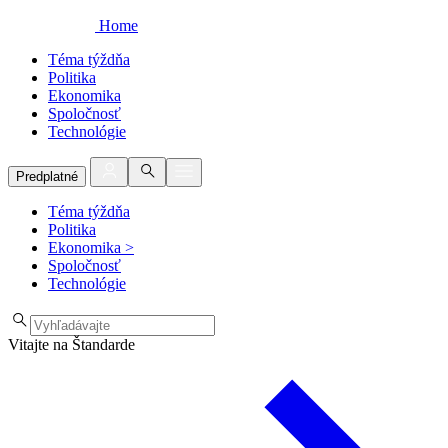
Home
Téma týždňa
Politika
Ekonomika
Spoločnosť
Technológie
Predplatné
Téma týždňa
Politika
Ekonomika
>
Spoločnosť
Technológie
Vitajte na Štandarde