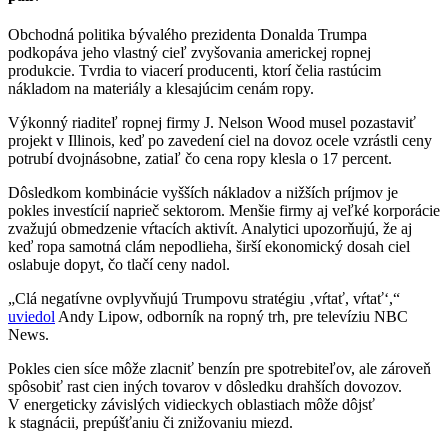
Obchodná politika bývalého prezidenta Donalda Trumpa
podkopáva jeho vlastný cieľ zvyšovania americkej ropnej
produkcie. Tvrdia to viacerí producenti, ktorí čelia rastúcim
nákladom na materiály a klesajúcim cenám ropy.
Výkonný riaditeľ ropnej firmy J. Nelson Wood musel pozastaviť
projekt v Illinois, keď po zavedení ciel na dovoz ocele vzrástli ceny
potrubí dvojnásobne, zatiaľ čo cena ropy klesla o 17 percent.
Dôsledkom kombinácie vyšších nákladov a nižších príjmov je
pokles investícií naprieč sektorom. Menšie firmy aj veľké korporácie
zvažujú obmedzenie vŕtacích aktivít. Analytici upozorňujú, že aj
keď ropa samotná clám nepodlieha, širší ekonomický dosah ciel
oslabuje dopyt, čo tlačí ceny nadol.
„Clá negatívne ovplyvňujú Trumpovu stratégiu ‚vŕtať, vŕtať‘,“
uviedol
Andy Lipow, odborník na ropný trh, pre televíziu NBC
News.
Pokles cien síce môže zlacniť benzín pre spotrebiteľov, ale zároveň
spôsobiť rast cien iných tovarov v dôsledku drahších dovozov.
V energeticky závislých vidieckych oblastiach môže dôjsť
k stagnácii, prepúšťaniu či znižovaniu miezd.