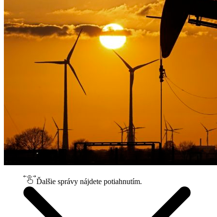
Ďalšie správy nájdete potiahnutím.