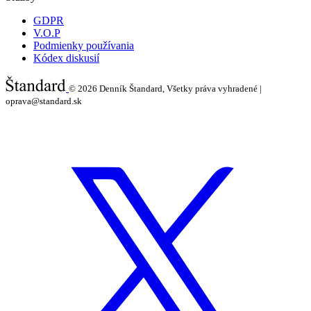
GDPR
V.O.P
Podmienky používania
Kódex diskusií
© 2026
Denník Štandard, Všetky práva vyhradené |
oprava@standard.sk