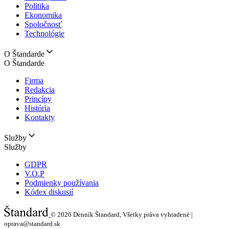
Politika
Ekonomika
Spoločnosť
Technológie
O Štandarde
O Štandarde
Firma
Redakcia
Princípy
História
Kontakty
Služby
Služby
GDPR
V.O.P
Podmienky používania
Kódex diskusií
© 2026
Denník Štandard, Všetky práva vyhradené |
oprava@standard.sk