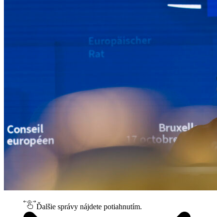
Ďalšie správy nájdete potiahnutím.