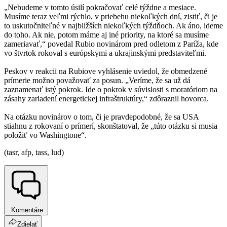
„Nebudeme v tomto úsilí pokračovať celé týždne a mesiace.
Musíme teraz veľmi rýchlo, v priebehu niekoľkých dní, zistiť, či je
to uskutočniteľné v najbližších niekoľkých týždňoch. Ak áno, ideme
do toho. Ak nie, potom máme aj iné priority, na ktoré sa musíme
zameriavať,“ povedal Rubio novinárom pred odletom z Paríža, kde
vo štvrtok rokoval s európskymi a ukrajinskými predstaviteľmi.
Peskov v reakcii na Rubiove vyhlásenie uviedol, že obmedzené
prímerie možno považovať za posun. „Veríme, že sa už dá
zaznamenať istý pokrok. Ide o pokrok v súvislosti s moratóriom na
zásahy zariadení energetickej infraštruktúry,“ zdôraznil hovorca.
Na otázku novinárov o tom, či je pravdepodobné, že sa USA
stiahnu z rokovaní o prímerí, skonštatoval, že „túto otázku si musia
položiť vo Washingtone“.
(tasr, afp, tass, lud)
Komentáre
Zdielať