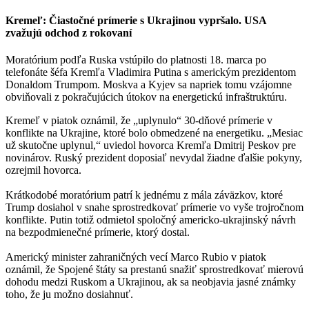
Kremeľ: Čiastočné prímerie s Ukrajinou vypršalo. USA
zvažujú odchod z rokovaní
Moratórium podľa Ruska vstúpilo do platnosti 18. marca po
telefonáte šéfa Kremľa Vladimira Putina s americkým prezidentom
Donaldom Trumpom. Moskva a Kyjev sa napriek tomu vzájomne
obviňovali z pokračujúcich útokov na energetickú infraštruktúru.
Kremeľ v piatok oznámil, že „uplynulo“ 30-dňové prímerie v
konflikte na Ukrajine, ktoré bolo obmedzené na energetiku. „Mesiac
už skutočne uplynul,“ uviedol hovorca Kremľa Dmitrij Peskov pre
novinárov. Ruský prezident doposiaľ nevydal žiadne ďalšie pokyny,
ozrejmil hovorca.
Krátkodobé moratórium patrí k jednému z mála záväzkov, ktoré
Trump dosiahol v snahe sprostredkovať prímerie vo vyše trojročnom
konflikte. Putin totiž odmietol spoločný americko-ukrajinský návrh
na bezpodmienečné prímerie, ktorý dostal.
Americký minister zahraničných vecí Marco Rubio v piatok
oznámil, že Spojené štáty sa prestanú snažiť sprostredkovať mierovú
dohodu medzi Ruskom a Ukrajinou, ak sa neobjavia jasné známky
toho, že ju možno dosiahnuť.