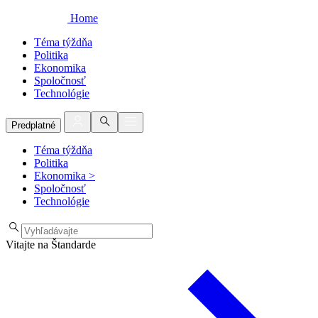
Home
Téma týždňa
Politika
Ekonomika
Spoločnosť
Technológie
Predplatné
Téma týždňa
Politika
Ekonomika
>
Spoločnosť
Technológie
Vitajte na Štandarde