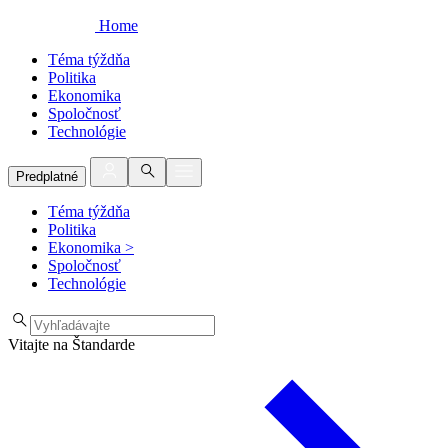
Home
Téma týždňa
Politika
Ekonomika
Spoločnosť
Technológie
Predplatné
Téma týždňa
Politika
Ekonomika
>
Spoločnosť
Technológie
Vitajte na Štandarde