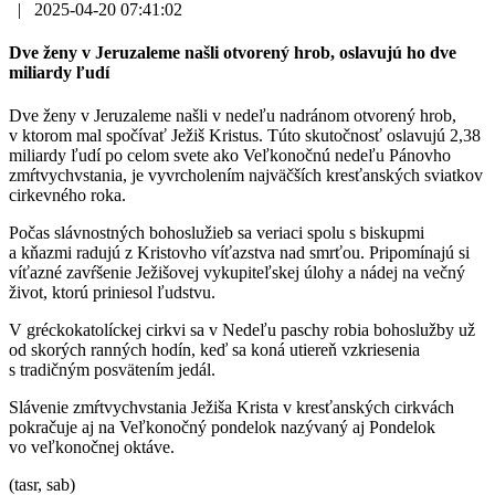
|
2025-04-20 07:41:02
Dve ženy v Jeruzaleme našli otvorený hrob, oslavujú ho dve
miliardy ľudí
Dve ženy v Jeruzaleme našli v nedeľu nadránom otvorený hrob,
v ktorom mal spočívať Ježiš Kristus. Túto skutočnosť oslavujú 2,38
miliardy ľudí po celom svete ako Veľkonočnú nedeľu Pánovho
zmŕtvychvstania, je vyvrcholením najväčších kresťanských sviatkov
cirkevného roka.
Počas slávnostných bohoslužieb sa veriaci spolu s biskupmi
a kňazmi radujú z Kristovho víťazstva nad smrťou. Pripomínajú si
víťazné zavŕšenie Ježišovej vykupiteľskej úlohy a nádej na večný
život, ktorú priniesol ľudstvu.
V gréckokatolíckej cirkvi sa v Nedeľu paschy robia bohoslužby už
od skorých ranných hodín, keď sa koná utiereň vzkriesenia
s tradičným posvätením jedál.
Slávenie zmŕtvychvstania Ježiša Krista v kresťanských cirkvách
pokračuje aj na Veľkonočný pondelok nazývaný aj Pondelok
vo veľkonočnej oktáve.
(tasr, sab)