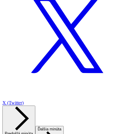
X (Twitter)
Ďalšia minúta
Predošlá minúta