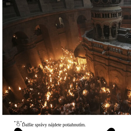
Ďalšie správy nájdete potiahnutím.