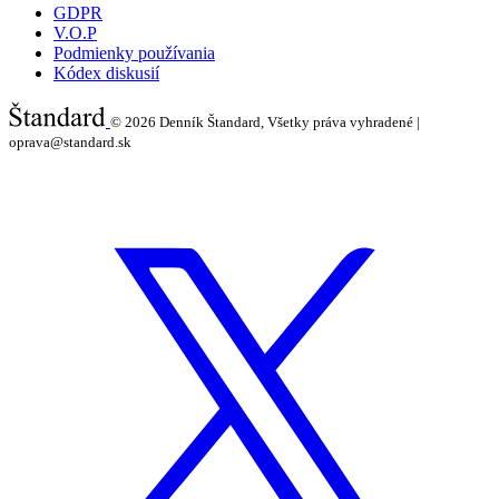
GDPR
V.O.P
Podmienky používania
Kódex diskusií
© 2026
Denník Štandard, Všetky práva vyhradené |
oprava@standard.sk