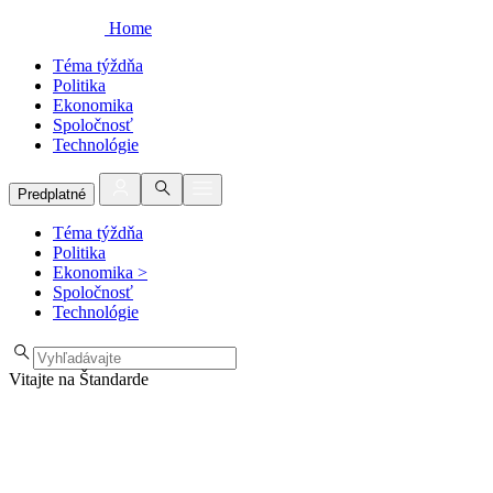
Home
Téma týždňa
Politika
Ekonomika
Spoločnosť
Technológie
Predplatné
Téma týždňa
Politika
Ekonomika
>
Spoločnosť
Technológie
Vitajte na Štandarde