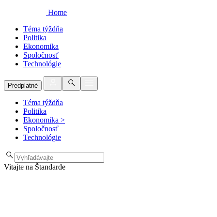
Home
Téma týždňa
Politika
Ekonomika
Spoločnosť
Technológie
Predplatné
Téma týždňa
Politika
Ekonomika
>
Spoločnosť
Technológie
Vitajte na Štandarde