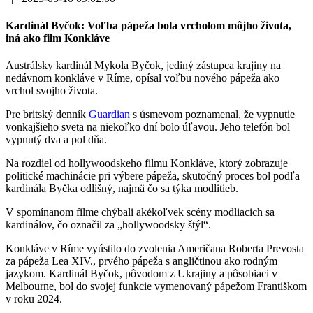
Kardinál Byčok: Voľba pápeža bola vrcholom môjho života,
iná ako film Konkláve
Austrálsky kardinál Mykola Byčok, jediný zástupca krajiny na
nedávnom konkláve v Ríme, opísal voľbu nového pápeža ako
vrchol svojho života.
Pre britský denník
Guardian
s úsmevom poznamenal, že vypnutie
vonkajšieho sveta na niekoľko dní bolo úľavou. Jeho telefón bol
vypnutý dva a pol dňa.
Na rozdiel od hollywoodskeho filmu Konkláve, ktorý zobrazuje
politické machinácie pri výbere pápeža, skutočný proces bol podľa
kardinála Byčka odlišný, najmä čo sa týka modlitieb.
V spomínanom filme chýbali akékoľvek scény modliacich sa
kardinálov, čo označil za „hollywoodsky štýl“.
Konkláve v Ríme vyústilo do zvolenia Američana Roberta Prevosta
za pápeža Lea XIV., prvého pápeža s angličtinou ako rodným
jazykom. Kardinál Byčok, pôvodom z Ukrajiny a pôsobiaci v
Melbourne, bol do svojej funkcie vymenovaný pápežom Františkom
v roku 2024.