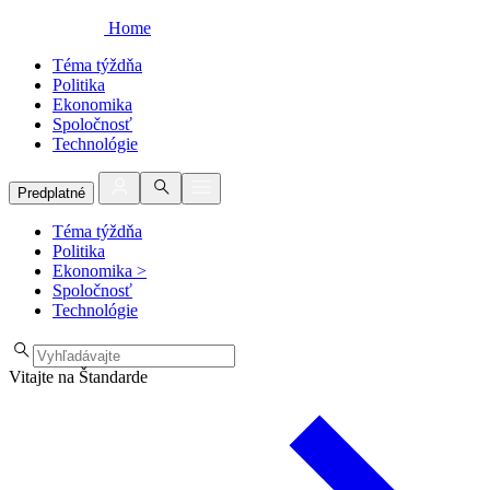
Home
Téma týždňa
Politika
Ekonomika
Spoločnosť
Technológie
Predplatné
Téma týždňa
Politika
Ekonomika
>
Spoločnosť
Technológie
Vitajte na Štandarde