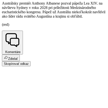
Austrálsky premiér Anthony Albanese pozval pápeža Lea XIV. na
návštevu Sydney v roku 2028 pri príležitosti Medzinárodného
eucharistického kongresu. Pápež už Austráliu niekoľkokrát navštívil
ako líder rádu svätého Augustína a krajinu si obľúbil.
(red)
Komentáre
Zdielať
Skopírovať odkaz