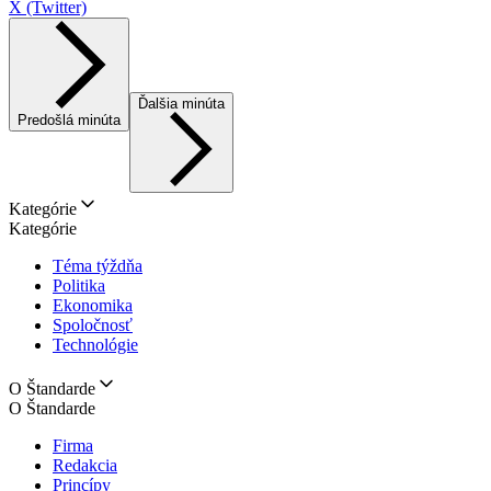
X (Twitter)
Ďalšia minúta
Predošlá minúta
Kategórie
Kategórie
Téma týždňa
Politika
Ekonomika
Spoločnosť
Technológie
O Štandarde
O Štandarde
Firma
Redakcia
Princípy