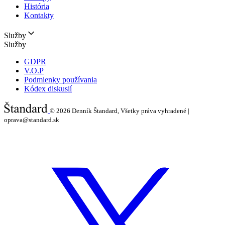
História
Kontakty
Služby
Služby
GDPR
V.O.P
Podmienky používania
Kódex diskusií
© 2026
Denník Štandard, Všetky práva vyhradené |
oprava@standard.sk