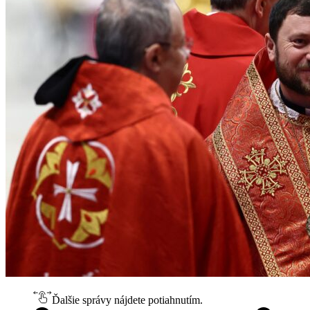
Ďalšie správy nájdete potiahnutím.