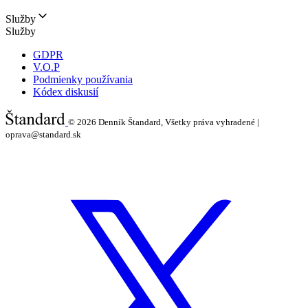
Služby
Služby
GDPR
V.O.P
Podmienky používania
Kódex diskusií
© 2026
Denník Štandard, Všetky práva vyhradené |
oprava@standard.sk