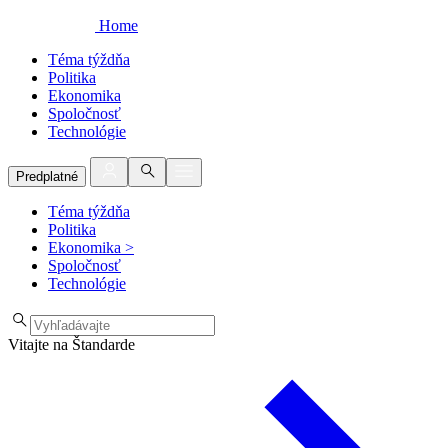
Home
Téma týždňa
Politika
Ekonomika
Spoločnosť
Technológie
Predplatné
Téma týždňa
Politika
Ekonomika
>
Spoločnosť
Technológie
Vitajte na Štandarde