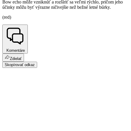
Bow echo môže vzniknúť a rozšíriť sa veľmi rýchlo, pričom jeho
účinky môžu byť výrazne ničivejšie než bežné letné búrky.
(red)
Komentáre
Zdielať
Skopírovať odkaz