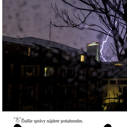
Ďalšie správy nájdete potiahnutím.