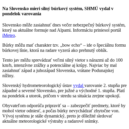
Na Slovensko mieri silný búrkový systém, SHMÚ vydal v
pondelok varovania
Slovensko môže zasiahnuť dnes večer nebezpečný búrkový systém,
ktorý sa aktuálne formuje nad Alpami. Informáciu priniesol portál
iMeteo
.
Búrky môžu mať charakter tzv. „bow echo“ – ide o špeciálnu formu
búrkovej línie, ktorá na radare vyzerá ako prehnutý oblúk.
Tento jav môžu sprevádzať veľmi silný vietor s nárazmi až do 100
km/h, intenzívne zrážky a potenciálne aj krúpy. Najviac by mal
zasiahnuť západ a juhozápad Slovenska, vrátane Podunajskej
nížiny.
Slovenský hydrometeorologický ústav
vydal
varovanie 2. stupňa pre
západné a severné Slovensko, pre južné a východné 1. stupňa. Platí
na pondelok a utorok, pričom v stredu sa situácia zrejme upokojí.
Obyvateľom odporúča pripraviť sa – zabezpečiť predmety, ktoré by
mohol vietor odniesť, a počas búrky nevychádzať zbytočne von.
Vývoj systému je stále dynamický, preto je dôležité sledovať
aktuálne meteorologické výstrahy a radarové snímky.