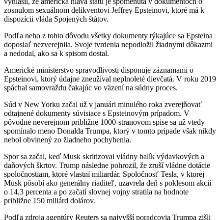
vyhlásil, že americká hlava štátu je spomenutá v dokumentoch o
zosnulom sexuálnom delikventovi Jeffrey Epsteinovi, ktoré má k
dispozícii vláda Spojených štátov.
Podľa neho z tohto dôvodu všetky dokumenty týkajúce sa Epsteina
doposiaľ nezverejnila. Svoje tvrdenia nepodložil žiadnymi dôkazmi
a nedodal, ako sa k spisom dostal.
Americké ministerstvo spravodlivosti disponuje záznamami o
Epsteinovi, ktorý údajne zneužíval neplnoleté dievčatá. V roku 2019
spáchal samovraždu čakajúc vo väzení na súdny proces.
Súd v New Yorku začal už v januári minulého roka zverejňovať
odtajnené dokumenty súvisiace s Epsteinovým prípadom. V
pôvodne neverejnom približne 1000-stranovom spise sa už vtedy
spomínalo meno Donalda Trumpa, ktorý v tomto prípade však nikdy
nebol obvinený zo žiadneho pochybenia.
Spor sa začal, keď Musk skritizoval vládny balík výdavkových a
daňových škrtov. Trump následne pohrozil, že zruší vládne dotácie
spoločnostiam, ktoré vlastní miliardár. Spoločnosť Tesla, v ktorej
Musk pôsobí ako generálny riaditeľ, uzavrela deň s poklesom akcií
o 14,3 percenta a po začatí slovnej vojny stratila na hodnote
približne 150 miliárd dolárov.
Podľa zdroja agentúry Reuters sa najvyšší poradcovia Trumpa zišli