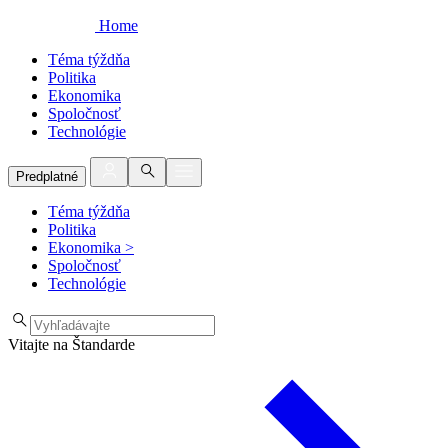
Home
Téma týždňa
Politika
Ekonomika
Spoločnosť
Technológie
Predplatné
Téma týždňa
Politika
Ekonomika
>
Spoločnosť
Technológie
Vitajte na Štandarde