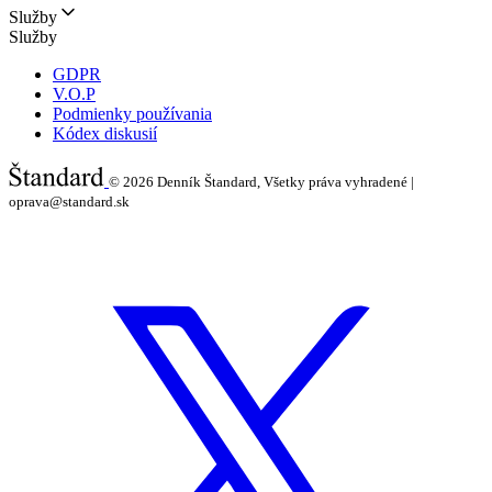
Služby
Služby
GDPR
V.O.P
Podmienky používania
Kódex diskusií
© 2026
Denník Štandard, Všetky práva vyhradené |
oprava@standard.sk