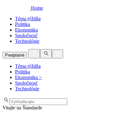
Home
Téma týždňa
Politika
Ekonomika
Spoločnosť
Technológie
Predplatné
Téma týždňa
Politika
Ekonomika
>
Spoločnosť
Technológie
Vitajte na Štandarde