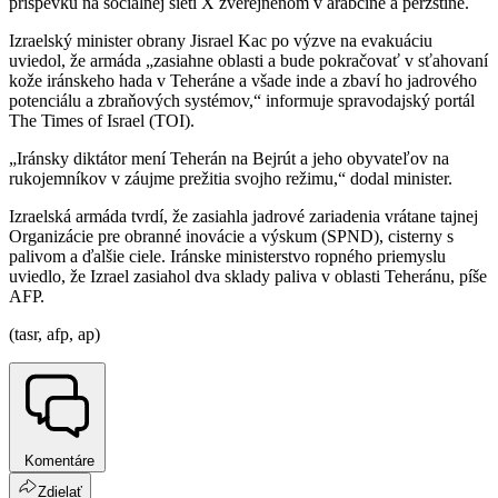
príspevku na sociálnej sieti X zverejnenom v arabčine a perzštine.
Izraelský minister obrany Jisrael Kac po výzve na evakuáciu
uviedol, že armáda „zasiahne oblasti a bude pokračovať v sťahovaní
kože iránskeho hada v Teheráne a všade inde a zbaví ho jadrového
potenciálu a zbraňových systémov,“ informuje spravodajský portál
The Times of Israel (TOI).
„Iránsky diktátor mení Teherán na Bejrút a jeho obyvateľov na
rukojemníkov v záujme prežitia svojho režimu,“ dodal minister.
Izraelská armáda tvrdí, že zasiahla jadrové zariadenia vrátane tajnej
Organizácie pre obranné inovácie a výskum (SPND), cisterny s
palivom a ďalšie ciele. Iránske ministerstvo ropného priemyslu
uviedlo, že Izrael zasiahol dva sklady paliva v oblasti Teheránu, píše
AFP.
(tasr, afp, ap)
Komentáre
Zdielať