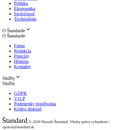
Politika
Ekonomika
Spoločnosť
Technológie
O Štandarde
O Štandarde
Firma
Redakcia
Princípy
História
Kontakty
Služby
Služby
GDPR
V.O.P
Podmienky používania
Kódex diskusií
© 2026
Denník Štandard, Všetky práva vyhradené |
oprava@standard.sk