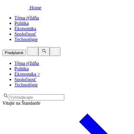
Home
Téma týždňa
Politika
Ekonomika
Spoločnosť
Technológie
Predplatné
Téma týždňa
Politika
Ekonomika
>
Spoločnosť
Technológie
Vitajte na Štandarde