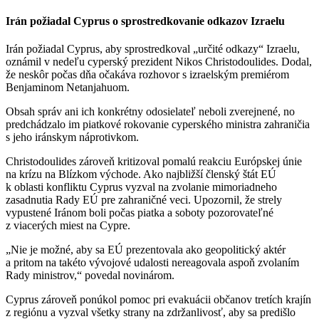
Irán požiadal Cyprus o sprostredkovanie odkazov Izraelu
Irán požiadal Cyprus, aby sprostredkoval „určité odkazy“ Izraelu,
oznámil v nedeľu cyperský prezident Nikos Christodoulides. Dodal,
že neskôr počas dňa očakáva rozhovor s izraelským premiérom
Benjaminom Netanjahuom.
Obsah správ ani ich konkrétny odosielateľ neboli zverejnené, no
predchádzalo im piatkové rokovanie cyperského ministra zahraničia
s jeho iránskym náprotivkom.
Christodoulides zároveň kritizoval pomalú reakciu Európskej únie
na krízu na Blízkom východe. Ako najbližší členský štát EÚ
k oblasti konfliktu Cyprus vyzval na zvolanie mimoriadneho
zasadnutia Rady EÚ pre zahraničné veci. Upozornil, že strely
vypustené Iránom boli počas piatka a soboty pozorovateľné
z viacerých miest na Cypre.
„Nie je možné, aby sa EÚ prezentovala ako geopolitický aktér
a pritom na takéto vývojové udalosti nereagovala aspoň zvolaním
Rady ministrov,“ povedal novinárom.
Cyprus zároveň ponúkol pomoc pri evakuácii občanov tretích krajín
z regiónu a vyzval všetky strany na zdržanlivosť, aby sa predišlo