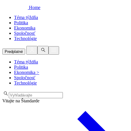
Home
Téma týždňa
Politika
Ekonomika
Spoločnosť
Technológie
Predplatné
Téma týždňa
Politika
Ekonomika
>
Spoločnosť
Technológie
Vitajte na Štandarde