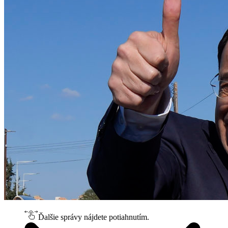
Ďalšie správy nájdete potiahnutím.