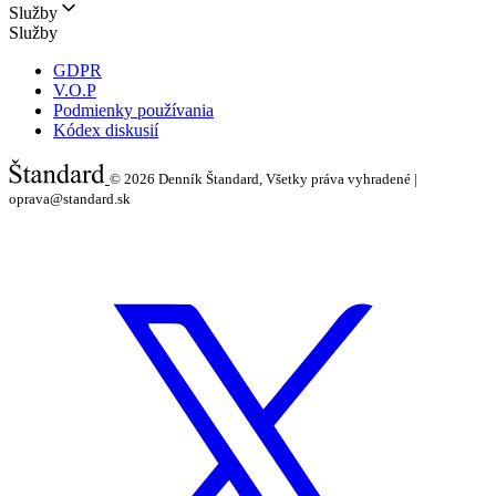
Služby
Služby
GDPR
V.O.P
Podmienky používania
Kódex diskusií
© 2026
Denník Štandard, Všetky práva vyhradené |
oprava@standard.sk