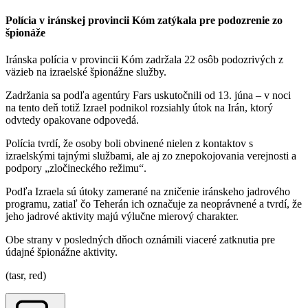
Polícia v iránskej provincii Kóm zatýkala pre podozrenie zo
špionáže
Iránska polícia v provincii Kóm zadržala 22 osôb podozrivých z
väzieb na izraelské špionážne služby.
Zadržania sa podľa agentúry Fars uskutočnili od 13. júna – v noci
na tento deň totiž Izrael podnikol rozsiahly útok na Irán, ktorý
odvtedy opakovane odpovedá.
Polícia tvrdí, že osoby boli obvinené nielen z kontaktov s
izraelskými tajnými službami, ale aj zo znepokojovania verejnosti a
podpory „zločineckého režimu“.
Podľa Izraela sú útoky zamerané na zničenie iránskeho jadrového
programu, zatiaľ čo Teherán ich označuje za neoprávnené a tvrdí, že
jeho jadrové aktivity majú výlučne mierový charakter.
Obe strany v posledných dňoch oznámili viaceré zatknutia pre
údajné špionážne aktivity.
(tasr, red)