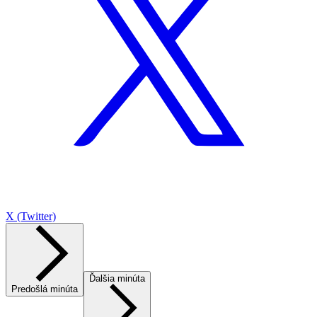
X (Twitter)
Ďalšia minúta
Predošlá minúta