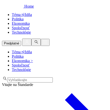
Home
Téma týždňa
Politika
Ekonomika
Spoločnosť
Technológie
Predplatné
Téma týždňa
Politika
Ekonomika
>
Spoločnosť
Technológie
Vitajte na Štandarde