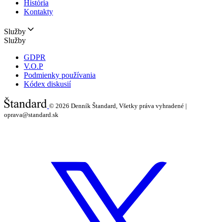
História
Kontakty
Služby
Služby
GDPR
V.O.P
Podmienky používania
Kódex diskusií
© 2026
Denník Štandard, Všetky práva vyhradené |
oprava@standard.sk