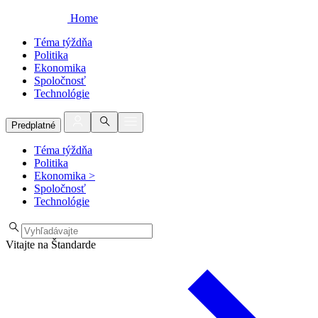
Home
Téma týždňa
Politika
Ekonomika
Spoločnosť
Technológie
Predplatné
Téma týždňa
Politika
Ekonomika
>
Spoločnosť
Technológie
Vitajte na Štandarde