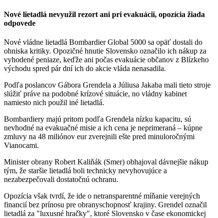
Nové lietadlá nevyužil rezort ani pri evakuácii, opozícia žiada
odpovede
Nové vládne lietadlá Bombardier Global 5000 sa opäť dostali do
ohniska kritiky. Opozičné hnutie Slovensko označilo ich nákup za
vyhodené peniaze, keďže ani počas evakuácie občanov z Blízkeho
východu spred pár dní ich do akcie vláda nenasadila.
Podľa poslancov Gábora Grendela a Júliusa Jakaba mali tieto stroje
slúžiť práve na podobné krízové situácie, no vládny kabinet
namiesto nich použil iné lietadlá.
Bombardiery majú pritom podľa Grendela nízku kapacitu, sú
nevhodné na evakuačné misie a ich cena je neprimeraná – kúpne
zmluvy na 48 miliónov eur zverejnili ešte pred minuloročnými
Vianocami.
Minister obrany Robert Kaliňák (Smer) obhajoval dávnejšie nákup
tým, že staršie lietadlá boli technicky nevyhovujúce a
nezabezpečovali dostatočnú ochranu.
Opozícia však tvrdí, že ide o netransparentné míňanie verejných
financií bez prínosu pre obranyschopnosť krajiny. Grendel označil
lietadlá za "luxusné hračky", ktoré Slovensko v čase ekonomickej