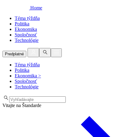
Home
Téma týždňa
Politika
Ekonomika
Spoločnosť
Technológie
Predplatné
Téma týždňa
Politika
Ekonomika
>
Spoločnosť
Technológie
Vitajte na Štandarde