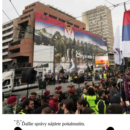
Ďalšie správy nájdete potiahnutím.