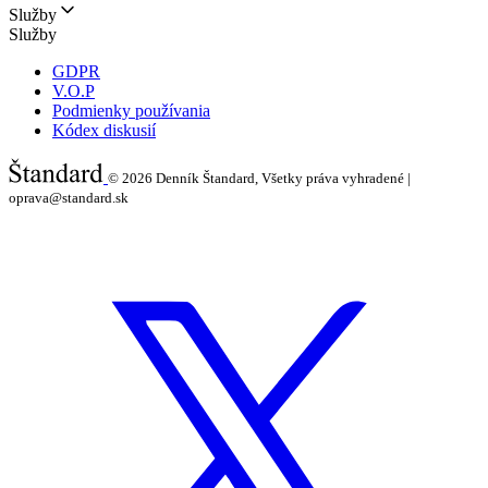
Služby
Služby
GDPR
V.O.P
Podmienky používania
Kódex diskusií
© 2026
Denník Štandard, Všetky práva vyhradené |
oprava@standard.sk