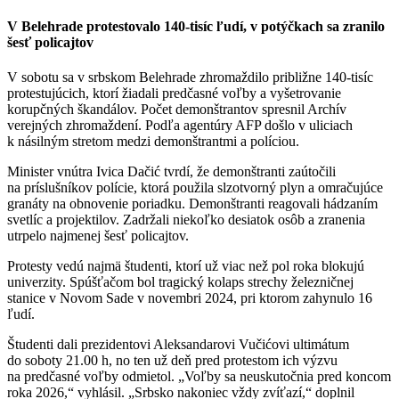
V Belehrade protestovalo 140-tisíc ľudí, v potýčkach sa zranilo
šesť policajtov
V sobotu sa v srbskom Belehrade zhromaždilo približne 140-tisíc
protestujúcich, ktorí žiadali predčasné voľby a vyšetrovanie
korupčných škandálov. Počet demonštrantov spresnil Archív
verejných zhromaždení. Podľa agentúry AFP došlo v uliciach
k násilným stretom medzi demonštrantmi a políciou.
Minister vnútra Ivica Dačić tvrdí, že demonštranti zaútočili
na príslušníkov polície, ktorá použila slzotvorný plyn a omračujúce
granáty na obnovenie poriadku. Demonštranti reagovali hádzaním
svetlíc a projektilov. Zadržali niekoľko desiatok osôb a zranenia
utrpelo najmenej šesť policajtov.
Protesty vedú najmä študenti, ktorí už viac než pol roka blokujú
univerzity. Spúšťačom bol tragický kolaps strechy železničnej
stanice v Novom Sade v novembri 2024, pri ktorom zahynulo 16
ľudí.
Študenti dali prezidentovi Aleksandarovi Vučićovi ultimátum
do soboty 21.00 h, no ten už deň pred protestom ich výzvu
na predčasné voľby odmietol. „Voľby sa neuskutočnia pred koncom
roka 2026,“ vyhlásil. „Srbsko nakoniec vždy zvíťazí,“ doplnil