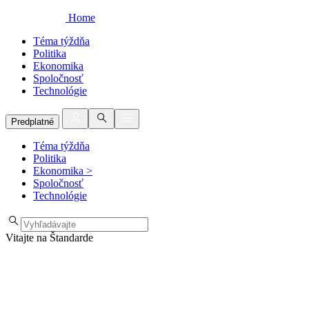
Home
Téma týždňa
Politika
Ekonomika
Spoločnosť
Technológie
Predplatné
Téma týždňa
Politika
Ekonomika
>
Spoločnosť
Technológie
Vitajte na Štandarde