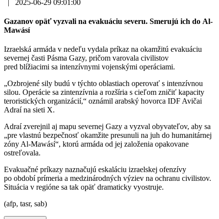
|
2025-06-29 09:01:00
Gazanov opäť vyzvali na evakuáciu severu. Smerujú ich do Al-
Mawásí
Izraelská armáda v nedeľu vydala príkaz na okamžitú evakuáciu
severnej časti Pásma Gazy, pričom varovala civilistov
pred blížiacimi sa intenzívnymi vojenskými operáciami.
„Ozbrojené sily budú v týchto oblastiach operovať s intenzívnou
silou. Operácie sa zintenzívnia a rozšíria s cieľom zničiť kapacity
teroristických organizácií,“ oznámil arabský hovorca IDF Avičai
Adraí na sieti X.
Adraí zverejnil aj mapu severnej Gazy a vyzval obyvateľov, aby sa
„pre vlastnú bezpečnosť okamžite presunuli na juh do humanitárnej
zóny Al-Mawásí“, ktorú armáda od jej založenia opakovane
ostreľovala.
Evakuačné príkazy naznačujú eskaláciu izraelskej ofenzívy
po období prímeria a medzinárodných výziev na ochranu civilistov.
Situácia v regióne sa tak opäť dramaticky vyostruje.
(afp, tasr, sab)