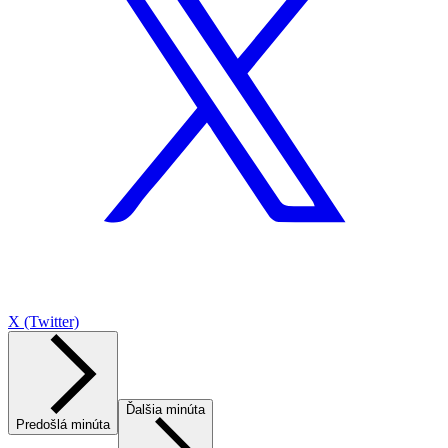
X (Twitter)
Ďalšia minúta
Predošlá minúta