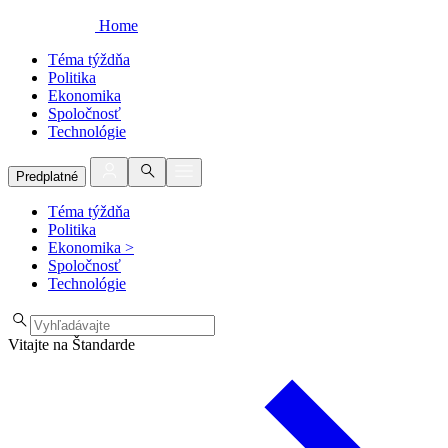
Home
Téma týždňa
Politika
Ekonomika
Spoločnosť
Technológie
Predplatné
Téma týždňa
Politika
Ekonomika
>
Spoločnosť
Technológie
Vitajte na Štandarde