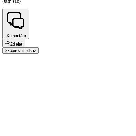
(tasr, sab)
Komentáre
Zdielať
Skopírovať odkaz