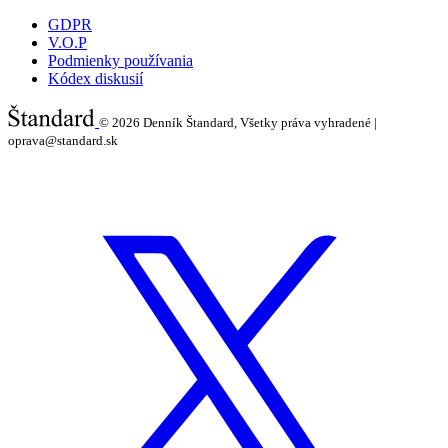
GDPR
V.O.P
Podmienky používania
Kódex diskusií
© 2026
Denník Štandard, Všetky práva vyhradené |
oprava@standard.sk