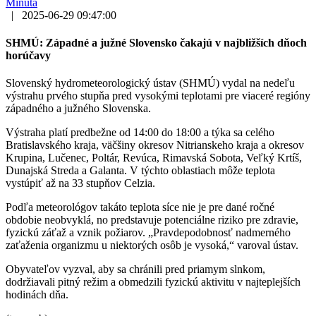
Minúta
|
2025-06-29 09:47:00
SHMÚ: Západné a južné Slovensko čakajú v najbližších dňoch
horúčavy
Slovenský hydrometeorologický ústav (SHMÚ) vydal na nedeľu
výstrahu prvého stupňa pred vysokými teplotami pre viaceré regióny
západného a južného Slovenska.
Výstraha platí predbežne od 14:00 do 18:00 a týka sa celého
Bratislavského kraja, väčšiny okresov Nitrianskeho kraja a okresov
Krupina, Lučenec, Poltár, Revúca, Rimavská Sobota, Veľký Krtíš,
Dunajská Streda a Galanta. V týchto oblastiach môže teplota
vystúpiť až na 33 stupňov Celzia.
Podľa meteorológov takáto teplota síce nie je pre dané ročné
obdobie neobvyklá, no predstavuje potenciálne riziko pre zdravie,
fyzickú záťaž a vznik požiarov. „Pravdepodobnosť nadmerného
zaťaženia organizmu u niektorých osôb je vysoká,“ varoval ústav.
Obyvateľov vyzval, aby sa chránili pred priamym slnkom,
dodržiavali pitný režim a obmedzili fyzickú aktivitu v najteplejších
hodinách dňa.