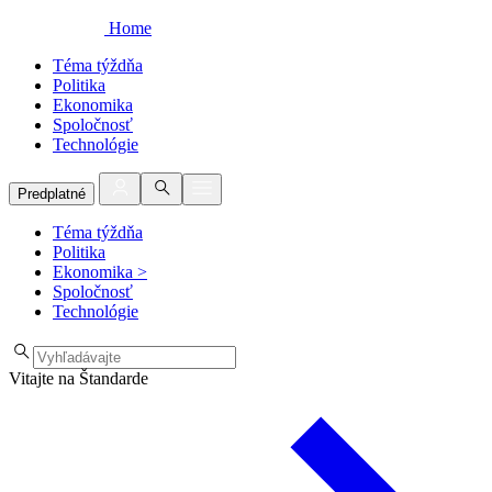
Home
Téma týždňa
Politika
Ekonomika
Spoločnosť
Technológie
Predplatné
Téma týždňa
Politika
Ekonomika
>
Spoločnosť
Technológie
Vitajte na Štandarde