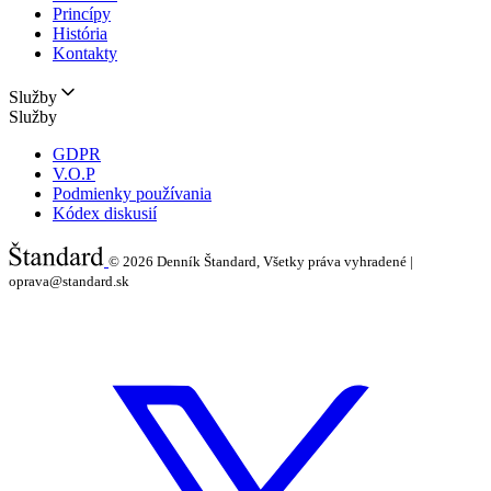
Princípy
História
Kontakty
Služby
Služby
GDPR
V.O.P
Podmienky používania
Kódex diskusií
© 2026
Denník Štandard, Všetky práva vyhradené |
oprava@standard.sk