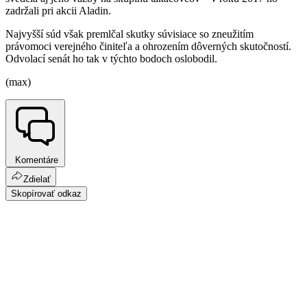
zadržali pri akcii Aladin.
Najvyšší súd však premlčal skutky súvisiace so zneužitím
právomoci verejného činiteľa a ohrozením dôverných skutočností.
Odvolací senát ho tak v týchto bodoch oslobodil.
(max)
Komentáre
Zdielať
Skopírovať odkaz