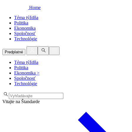
Home
Téma týždňa
Politika
Ekonomika
Spoločnosť
Technológie
Predplatné
Téma týždňa
Politika
Ekonomika
>
Spoločnosť
Technológie
Vitajte na Štandarde