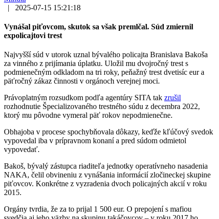
|
2025-07-15 15:21:18
Vynášal piťovcom, skutok sa však premlčal. Súd zmiernil
expolicajtovi trest
Najvyšší súd v utorok uznal bývalého policajta Branislava Bakoša
za vinného z prijímania úplatku. Uložil mu dvojročný trest s
podmienečným odkladom na tri roky, peňažný trest dvetisíc eur a
päťročný zákaz činnosti v orgánoch verejnej moci.
Právoplatným rozsudkom podľa agentúry SITA tak
zrušil
rozhodnutie Špecializovaného trestného súdu z decembra 2022,
ktorý mu pôvodne vymeral päť rokov nepodmienečne.
Obhajoba v procese spochybňovala dôkazy, keďže kľúčový svedok
vypovedal iba v prípravnom konaní a pred súdom odmietol
vypovedať.
Bakoš, bývalý zástupca riaditeľa jednotky operatívneho nasadenia
NAKA, čelil obvineniu z vynášania informácií zločineckej skupine
piťovcov. Konkrétne z vyzradenia dvoch policajných akcií v roku
2015.
Orgány tvrdia, že za to prijal 1 500 eur. O prepojení s mafiou
svedčia aj jeho väzby na skupinu takáčovcov – v roku 2017 ho