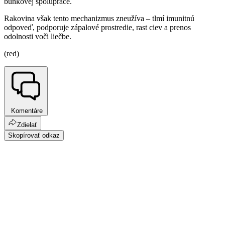
bunkovej spolupráce.
Rakovina však tento mechanizmus zneužíva – tlmí imunitnú
odpoveď, podporuje zápalové prostredie, rast ciev a prenos
odolnosti voči liečbe.
(red)
Komentáre
Zdielať
Skopírovať odkaz