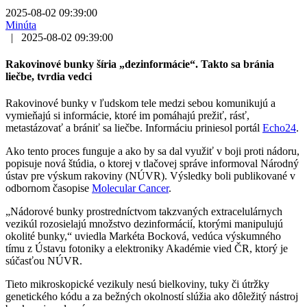
2025-08-02 09:39:00
Minúta
|
2025-08-02 09:39:00
Rakovinové bunky šíria „dezinformácie“. Takto sa bránia
liečbe, tvrdia vedci
Rakovinové bunky v ľudskom tele medzi sebou komunikujú a
vymieňajú si informácie, ktoré im pomáhajú prežiť, rásť,
metastázovať a brániť sa liečbe. Informáciu priniesol portál
Echo24
.
Ako tento proces funguje a ako by sa dal využiť v boji proti nádoru,
popisuje nová štúdia, o ktorej v tlačovej správe informoval Národný
ústav pre výskum rakoviny (NÚVR). Výsledky boli publikované v
odbornom časopise
Molecular Cancer
.
„Nádorové bunky prostredníctvom takzvaných extracelulárnych
vezikúl rozosielajú množstvo dezinformácií, ktorými manipulujú
okolité bunky,“ uviedla Markéta Bocková, vedúca výskumného
tímu z Ústavu fotoniky a elektroniky Akadémie vied ČR, ktorý je
súčasťou NÚVR.
Tieto mikroskopické vezikuly nesú bielkoviny, tuky či útržky
genetického kódu a za bežných okolností slúžia ako dôležitý nástroj