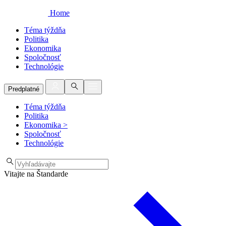
Home
Téma týždňa
Politika
Ekonomika
Spoločnosť
Technológie
Predplatné
Téma týždňa
Politika
Ekonomika
>
Spoločnosť
Technológie
Vitajte na Štandarde