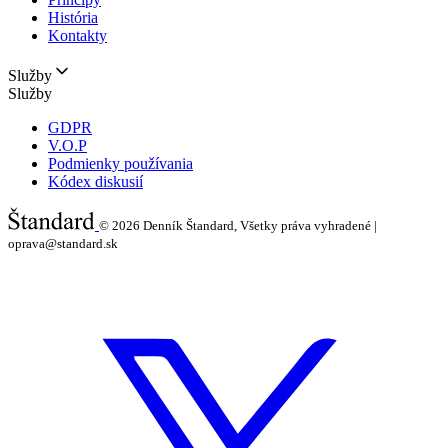
História
Kontakty
Služby
Služby
GDPR
V.O.P
Podmienky používania
Kódex diskusií
© 2026
Denník Štandard, Všetky práva vyhradené |
oprava@standard.sk