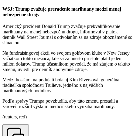
WSJ: Trump zvažuje preradenie marihuany medzi menej
nebezpečné drogy
Americký prezident Donald Trump zvažuje prekvalifikovanie
marihuany na menej nebezpečnú drogu, informoval v piatok
denník Wall Street Journal s odvolaním sa na zdroje oboznámené so
situáciou.
Na fundraisingovej akcii vo svojom golfovom klube v New Jersey
začiatkom tohto mesiaca, kde sa za miesto pri stole platil jeden
milión dolárov, Trump účastníkom povedal, že má záujem o takúto
zmenu, uviedli pre denník anonymné zdroje.
Medzi hosťami na podujatí bola aj Kim Riversová, generálna
riaditeľka spoločnosti Trulieve, jedného z najväčších
marihuanových podnikov.
Podľa správy Trumpa povzbudila, aby túto zmenu presadil a
zároveň rozšíril výskum medicínskeho využitia marihuany.
(reuters, red)