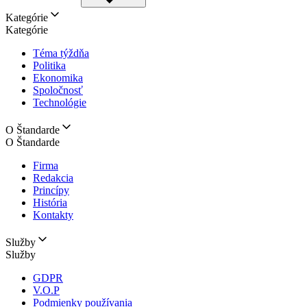
Kategórie
Kategórie
Téma týždňa
Politika
Ekonomika
Spoločnosť
Technológie
O Štandarde
O Štandarde
Firma
Redakcia
Princípy
História
Kontakty
Služby
Služby
GDPR
V.O.P
Podmienky používania