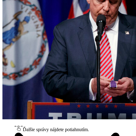
Ďalšie správy nájdete potiahnutím.