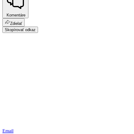
Komentáre
Zdielať
Skopírovať odkaz
Email