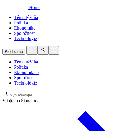
Home
Téma týždňa
Politika
Ekonomika
Spoločnosť
Technológie
Predplatné
Téma týždňa
Politika
Ekonomika
>
Spoločnosť
Technológie
Vitajte na Štandarde