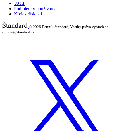
V.O.P
Podmienky používania
Kódex diskusií
© 2026
Denník Štandard, Všetky práva vyhradené |
oprava@standard.sk