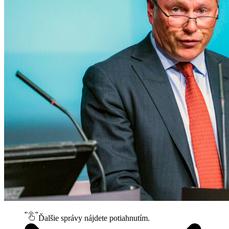
Ďalšie správy nájdete potiahnutím.