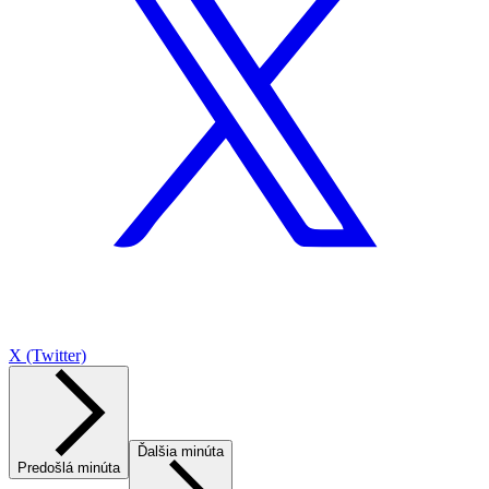
X (Twitter)
Ďalšia minúta
Predošlá minúta