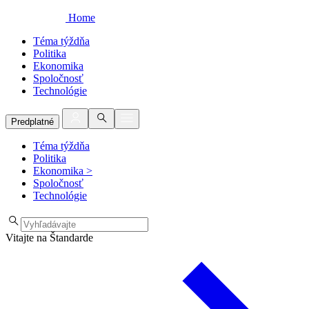
Home
Téma týždňa
Politika
Ekonomika
Spoločnosť
Technológie
Predplatné
Téma týždňa
Politika
Ekonomika
>
Spoločnosť
Technológie
Vitajte na Štandarde