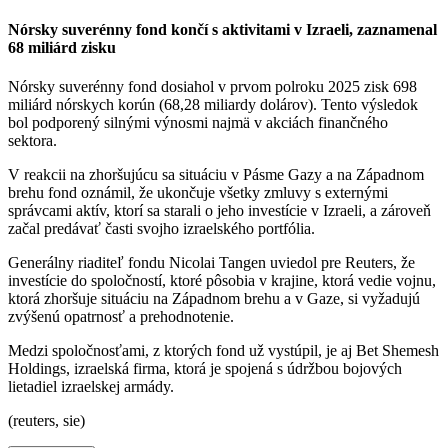
Nórsky suverénny fond končí s aktivitami v Izraeli, zaznamenal
68 miliárd zisku
Nórsky suverénny fond dosiahol v prvom polroku 2025 zisk 698
miliárd nórskych korún (68,28 miliardy dolárov). Tento výsledok
bol podporený silnými výnosmi najmä v akciách finančného
sektora.
V reakcii na zhoršujúcu sa situáciu v Pásme Gazy a na Západnom
brehu fond oznámil, že ukončuje všetky zmluvy s externými
správcami aktív, ktorí sa starali o jeho investície v Izraeli, a zároveň
začal predávať časti svojho izraelského portfólia.
Generálny riaditeľ fondu Nicolai Tangen uviedol pre Reuters, že
investície do spoločností, ktoré pôsobia v krajine, ktorá vedie vojnu,
ktorá zhoršuje situáciu na Západnom brehu a v Gaze, si vyžadujú
zvýšenú opatrnosť a prehodnotenie.
Medzi spoločnosťami, z ktorých fond už vystúpil, je aj Bet Shemesh
Holdings, izraelská firma, ktorá je spojená s údržbou bojových
lietadiel izraelskej armády.
(reuters, sie)