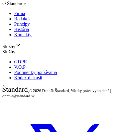
O Štandarde
Firma
Redakcia
Princípy
História
Kontakty
Služby
Služby
GDPR
V.O.P
Podmienky používania
Kódex diskusií
© 2026
Denník Štandard, Všetky práva vyhradené |
oprava@standard.sk