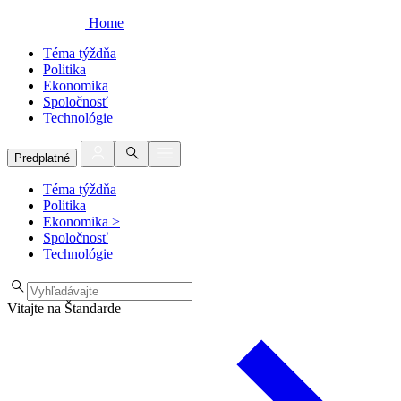
Home
Téma týždňa
Politika
Ekonomika
Spoločnosť
Technológie
Predplatné
Téma týždňa
Politika
Ekonomika
>
Spoločnosť
Technológie
Vitajte na Štandarde