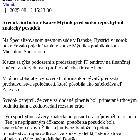
Minúta
|
2025-08-12 15:23:30
Svedok Suchobu v kauze Mýtnik pred súdom spochybnil
znalecký posudok
Na Špecializovanom trestnom súde v Banskej Bystrici v utorok
pokračovalo pojednávanie v kauze Mýtnik s podnikateľom
Michalom Suchobom.
Kauza sa týka podozrení z predražených IT tendrov na finančnej
správe, z ktorých mala profitovať jeho firma Allexis.
V rámci obhajoby vypovedal informatik a bývalý predseda
predstavenstva spoločnosti, ktorá pôsobila ako subdodávateľ
Allexisu.
Svedok ozrejmil, že ceny za dodané plnenia boli primerané trhovým
podmienkam a zodpovedali rozsahu prác.
Tým spochybnil závery znaleckého posudku z prípravného konania.
"Ten je neprípustným dôkazom, pretože za posudok bola
znaleckému ústavu Žilinskej univerzity uložená pokuta
ministerstvom spravodlivosti za správny delikt," skonštatoval
obhajca obžalovaného Michal Bouška.