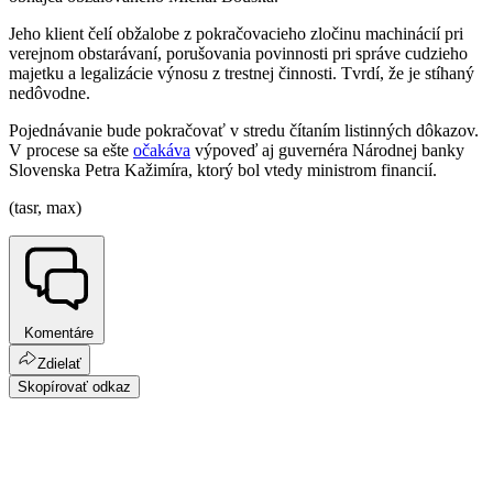
Jeho klient čelí obžalobe z pokračovacieho zločinu machinácií pri
verejnom obstarávaní, porušovania povinnosti pri správe cudzieho
majetku a legalizácie výnosu z trestnej činnosti. Tvrdí, že je stíhaný
nedôvodne.
Pojednávanie bude pokračovať v stredu čítaním listinných dôkazov.
V procese sa ešte
očakáva
výpoveď aj guvernéra Národnej banky
Slovenska Petra Kažimíra, ktorý bol vtedy ministrom financií.
(tasr, max)
Komentáre
Zdielať
Skopírovať odkaz