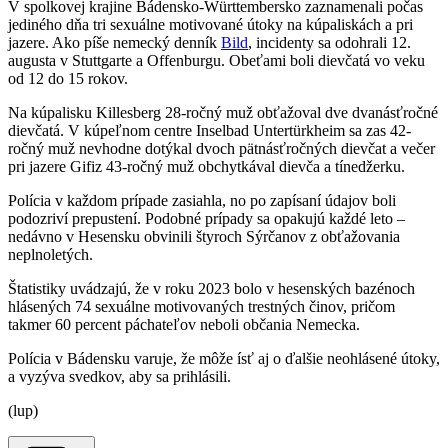
V spolkovej krajine Bádensko-Württembersko zaznamenali počas
jediného dňa tri sexuálne motivované útoky na kúpaliskách a pri
jazere. Ako píše nemecký denník
Bild
, incidenty sa odohrali 12.
augusta v Stuttgarte a Offenburgu. Obeťami boli dievčatá vo veku
od 12 do 15 rokov.
Na kúpalisku Killesberg 28-ročný muž obťažoval dve dvanásťročné
dievčatá. V kúpeľnom centre Inselbad Untertürkheim sa zas 42-
ročný muž nevhodne dotýkal dvoch pätnásťročných dievčat a večer
pri jazere Gifiz 43-ročný muž obchytkával dievča a tínedžerku.
Polícia v každom prípade zasiahla, no po zapísaní údajov boli
podozriví prepustení. Podobné prípady sa opakujú každé leto –
nedávno v Hesensku obvinili štyroch Sýrčanov z obťažovania
neplnoletých.
Štatistiky uvádzajú, že v roku 2023 bolo v hesenských bazénoch
hlásených 74 sexuálne motivovaných trestných činov, pričom
takmer 60 percent páchateľov neboli občania Nemecka.
Polícia v Bádensku varuje, že môže ísť aj o ďalšie neohlásené útoky,
a vyzýva svedkov, aby sa prihlásili.
(lup)