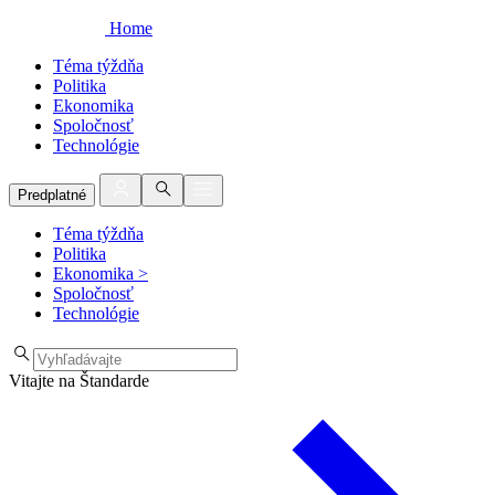
Home
Téma týždňa
Politika
Ekonomika
Spoločnosť
Technológie
Predplatné
Téma týždňa
Politika
Ekonomika
>
Spoločnosť
Technológie
Vitajte na Štandarde