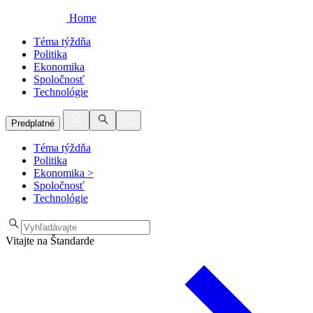
Home
Téma týždňa
Politika
Ekonomika
Spoločnosť
Technológie
Predplatné
Téma týždňa
Politika
Ekonomika
>
Spoločnosť
Technológie
Vitajte na Štandarde