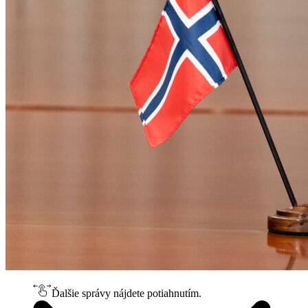
Ďalšie správy nájdete potiahnutím.