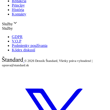
Redakcia
Princípy
História
Kontakty
Služby
Služby
GDPR
V.O.P
Podmienky používania
Kódex diskusií
© 2026
Denník Štandard, Všetky práva vyhradené |
oprava@standard.sk