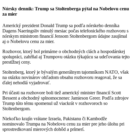
Nórsky denník: Trump sa Stoltenberga pýtal na Nobelovu cenu
za mier
Americký prezident Donald Trump sa podľa nórskeho denníka
Dagens Naeringsliv minulý mesiac počas telefonického rozhovoru s
nórskym ministrom financií Jensom Stoltenbergom údajne zaujímal
aj o Nobelovu cenu za mier.
Rozhovor, ktorý bol primárne o obchodných clách a hospodárskej
spolupráci, zahŕňal aj Trumpovu otázku týkajúcu sa udeľovania tejto
prestížnej ceny.
Stoltenberg, ktorý je bývalým generálnym tajomníkom NATO, však
na otázku novinárov ohľadom obsahu rozhovoru reagoval, že sa
ďalej nehodlá vyjadrovať.
Pri účasti na rozhovore boli tiež americký minister financií Scott
Bessent a obchodný splnomocnenec Jamieson Greer. Podľa zdrojov
Trump túto tému spomenul už viackrát v rozhovoroch so
Stoltenbergom.
Niekoľko krajín vrátane Izraela, Pakistanu či Kambodže
nominovalo Trumpa na Nobelovu cenu za mier pre jeho úlohu pri
sprostredkovaní mierových dohôd a prímerí.