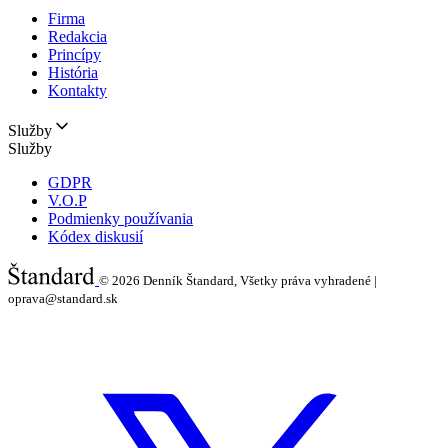
Firma
Redakcia
Princípy
História
Kontakty
Služby
Služby
GDPR
V.O.P
Podmienky používania
Kódex diskusií
© 2026
Denník Štandard, Všetky práva vyhradené |
oprava@standard.sk