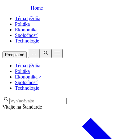
Home
Téma týždňa
Politika
Ekonomika
Spoločnosť
Technológie
Predplatné
Téma týždňa
Politika
Ekonomika
>
Spoločnosť
Technológie
Vitajte na Štandarde