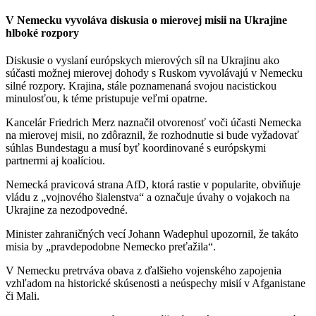
V Nemecku vyvoláva diskusia o mierovej misii na Ukrajine
hlboké rozpory
Diskusie o vyslaní európskych mierových síl na Ukrajinu ako
súčasti možnej mierovej dohody s Ruskom vyvolávajú v Nemecku
silné rozpory. Krajina, stále poznamenaná svojou nacistickou
minulosťou, k téme pristupuje veľmi opatrne.
Kancelár Friedrich Merz naznačil otvorenosť voči účasti Nemecka
na mierovej misii, no zdôraznil, že rozhodnutie si bude vyžadovať
súhlas Bundestagu a musí byť koordinované s európskymi
partnermi aj koalíciou.
Nemecká pravicová strana AfD, ktorá rastie v popularite, obviňuje
vládu z „vojnového šialenstva“ a označuje úvahy o vojakoch na
Ukrajine za nezodpovedné.
Minister zahraničných vecí Johann Wadephul upozornil, že takáto
misia by „pravdepodobne Nemecko preťažila“.
V Nemecku pretrváva obava z ďalšieho vojenského zapojenia
vzhľadom na historické skúsenosti a neúspechy misií v Afganistane
či Mali.