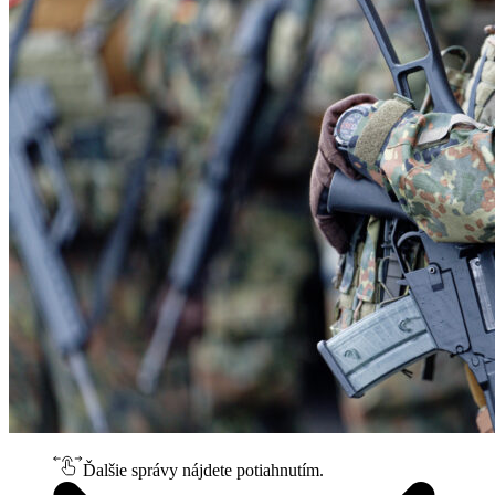
Ďalšie správy nájdete potiahnutím.