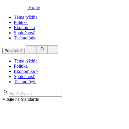
Home
Téma týždňa
Politika
Ekonomika
Spoločnosť
Technológie
Predplatné
Téma týždňa
Politika
Ekonomika
>
Spoločnosť
Technológie
Vitajte na Štandarde