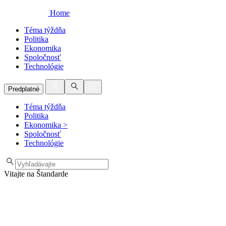
Home
Téma týždňa
Politika
Ekonomika
Spoločnosť
Technológie
Predplatné
Téma týždňa
Politika
Ekonomika
>
Spoločnosť
Technológie
Vitajte na Štandarde