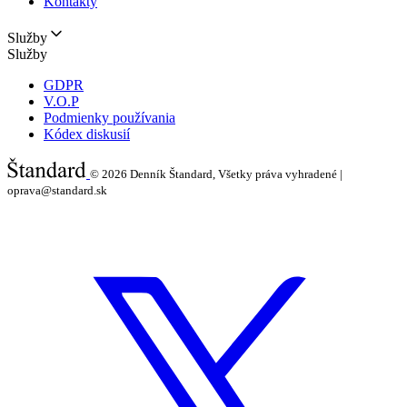
Kontakty
Služby
Služby
GDPR
V.O.P
Podmienky používania
Kódex diskusií
© 2026
Denník Štandard, Všetky práva vyhradené |
oprava@standard.sk