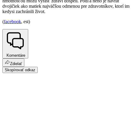
hmotnosťou môžu vyrásť zdraví dospelí. Podľa neho je návrat
dvojičiek ako matiek najväčšou odmenou pre zdravotníkov, ktorí im
kedysi zachránili život.
(
facebook
, est)
Komentáre
Zdielať
Skopírovať odkaz