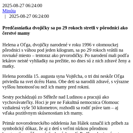
2025-08-27 06:24:00
Minúta
|
2025-08-27 06:24:00
Predčasniatka dvojičky sa po 29 rokoch stretli v pôrodnici ako
čerstvé mamy
Helena a Oľga, dvojičky narodené v roku 1996 v olomouckej
pôrodnici s váhou pod jeden kilogram, sa po 29 rokoch vrátili na
rovnaké miesto – tentoraz ako prvorodičky. Po narodení mali podľa
lekárov neisté vyhliadky na prežitie, no dnes sú z nich zdravé ženy a
matky.
Helena porodila 15. augusta syna Vojtěcha, o tri dni neskôr Oľga
priviedla na svet dcéru Hanu. Obe deti sa narodili zdravé, s výrazne
vyššou hmotnosťou než ich mamy pred rokmi.
Sestry pochádzajú zo Stříteže nad Ludinou a pracujú ako
vychovávateľky. Hoci je pre ne Fakultná nemocnica Olomouc
vzdialená vyše 50 kilometrov, rozhodli sa rodiť práve tam – aj
vďaka pozitívnym skúsenostiam ich mamy.
Primár novorodeneckého oddelenia Jan Hálek označil ich príbeh za
symbolický dôkaz, že aj z detí s veľmi nízkou pôrodnou