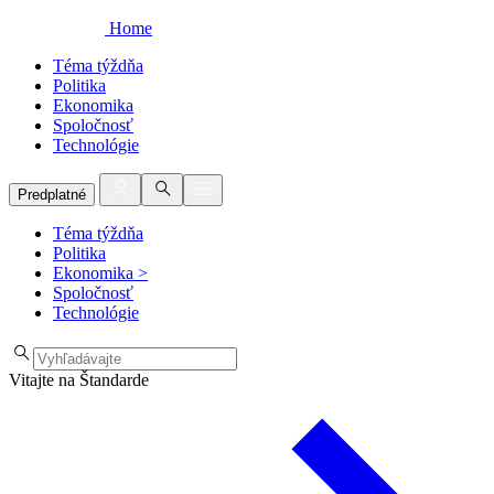
Home
Téma týždňa
Politika
Ekonomika
Spoločnosť
Technológie
Predplatné
Téma týždňa
Politika
Ekonomika
>
Spoločnosť
Technológie
Vitajte na Štandarde